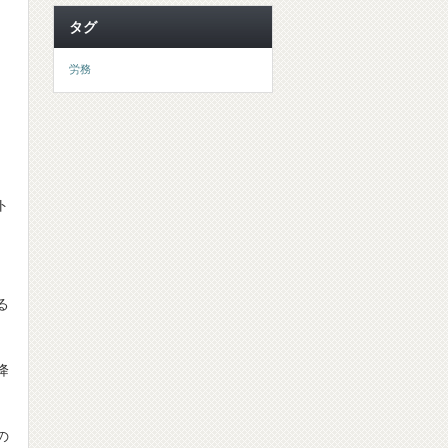
タグ
労務
ト
る
降
の