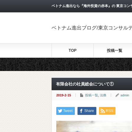
ベトナム進出なら『海外投資の赤本』の 東京コン
ベトナム進出ブログ/東京コンサル
TOP
投稿一覧
有限会社の社員総会について①
2019-2-15
投稿一覧
,
法務
admin
Tweet
Share
RSS