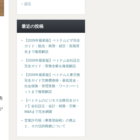
設立
最近の投稿
【2026年最新版】ベトナムビザ完全
ガイド：観光・商用・就労・長期滞
在まで徹底解説
【2026年最新版】ベトナム会社設立
完全ガイド：実務全般を徹底解説
【2026年最新版】ベトナム人事労務
完全ガイド労務費推移・最低賃金・
社会保険・管理実務・ワークパーミ
ットまで徹底解説
表
【ベトナムのビジネス法務完全ガイ
ド】会社設立・会計・税務・労務・
が
M&Aまで完全網羅
営業許可税（事業登録税）の廃止
と、その法的根拠について