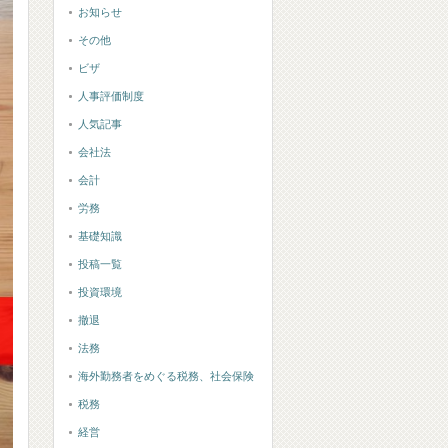
お知らせ
その他
ビザ
人事評価制度
人気記事
会社法
会計
労務
基礎知識
投稿一覧
投資環境
撤退
法務
海外勤務者をめぐる税務、社会保険
税務
経営