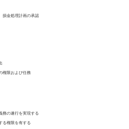
、損金処理計画の承認
出
の権限および任務
義務の遂行を実現する
する権限を有する