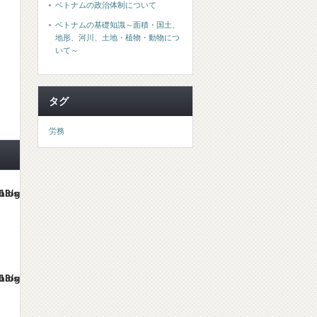
ベトナムの政治体制について
ベトナムの基礎知識～面積・国土、
地形、河川、土地・植物・動物につ
いて～
タグ
労務
es/gorgeous_tcd013/single.php
es/gorgeous_tcd013/single.php