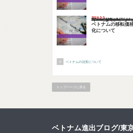
2014-3-3
Warning
: Undefined array key "show_category" in
/home/netst/kuno-cpa.co.jp/public_html/viet
on line
183
ベトナムの移転価
化について
ベトナムの治安について
トップページに戻る
ベトナム進出ブログ/東