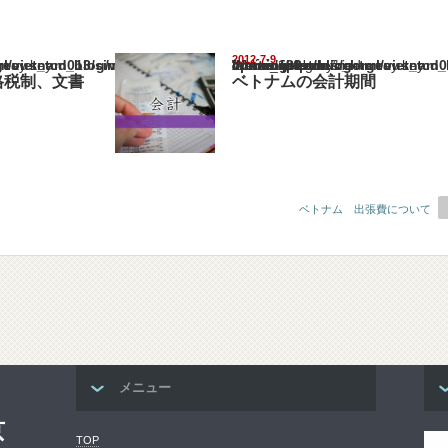
2012-7-9
nam_blog/wp-content/themes/gorgeous_tcd013/single.php
Warning
: Undefined array key "show_category" in
/home/netst/kuno-cpa.co.jp/public_html/vietnam_blog/wp-content/them
on line
183
格税制、文書
ベトナムの会計期間
ベトナム 出張費について
メニュー
京
TOP