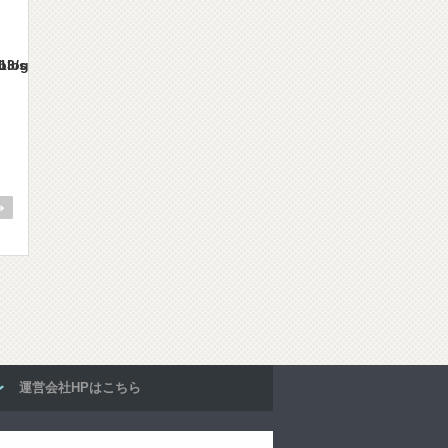
es/gorgeous_tcd013/single.php
運営会社HPはこちら