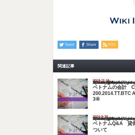
Tweet
Share
RSS
関連記事
2018-11-16
Warning
: Undefined array key "show_category" in
/home/netst/kuno-cpa.co.jp/public_html/viet
on line
183
ベトナムの会計 Cir
200.2014.TT.BTC Ar
3④
2016-9-30
Warning
: Undefined array key "show_category" in
/home/netst/kuno-cpa.co.jp/public_html/viet
on line
183
ベトナムQ&A 貸
ついて