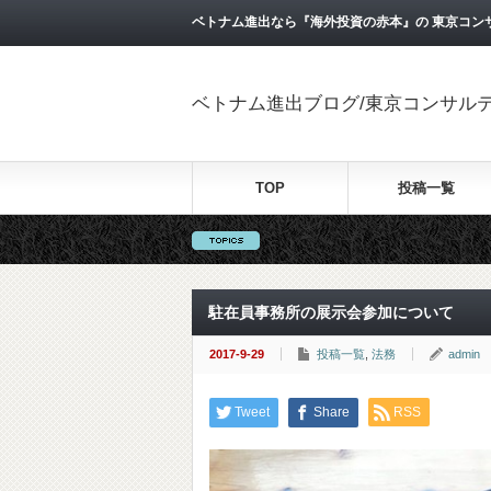
ベトナム進出なら『海外投資の赤本』の 東京コン
ベトナム進出ブログ/東京コンサル
TOP
投稿一覧
駐在員事務所の展示会参加について
2017-9-29
投稿一覧
,
法務
admin
Tweet
Share
RSS