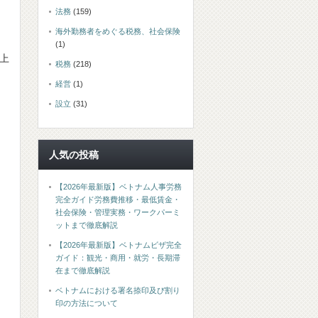
法務
(159)
海外勤務者をめぐる税務、社会保険
(1)
上
税務
(218)
経営
(1)
設立
(31)
人気の投稿
【2026年最新版】ベトナム人事労務
完全ガイド労務費推移・最低賃金・
社会保険・管理実務・ワークパーミ
ットまで徹底解説
【2026年最新版】ベトナムビザ完全
ガイド：観光・商用・就労・長期滞
在まで徹底解説
ベトナムにおける署名捺印及び割り
印の方法について