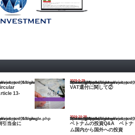
2020-5-29
nam_blog/wp-content/themes/gorgeous_tcd013/single.php
Warning
: Undefined array key "show_category" in
/home/netst/kuno-cpa.co.jp/public_html/vietnam_blog/wp-content/them
on line
183
cular
VAT還付に関して②
ticle 13-
2016-10-28
nam_blog/wp-content/themes/gorgeous_tcd013/single.php
Warning
: Undefined array key "show_category" in
/home/netst/kuno-cpa.co.jp/public_html/vietnam_blog/wp-content/them
on line
183
倒引当金に
ベトナムの投資Q&A ベトナ
ム国内から国外への投資