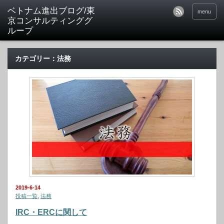
ベトナム進出ブログ/東
menu
京コンサルティンググ
ループ
カテゴリー：法務
2019-6-14
投稿一覧
,
法務
IRC・ERCに関して