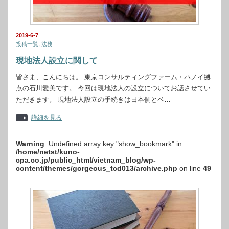
2019-6-7
投稿一覧
,
法務
現地法人設立に関して
皆さま、こんにちは。 東京コンサルティングファーム・ハノイ拠
点の石川愛美です。 今回は現地法人の設立についてお話させてい
ただきます。 現地法人設立の手続きは日本側とベ…
詳細を見る
Warning
: Undefined array key "show_bookmark" in
/home/netst/kuno-
cpa.co.jp/public_html/vietnam_blog/wp-
content/themes/gorgeous_tcd013/archive.php
on line
49