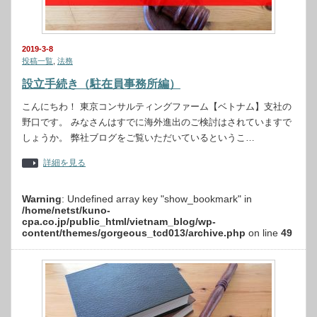
2019-3-8
投稿一覧
,
法務
設立手続き（駐在員事務所編）
こんにちわ！ 東京コンサルティングファーム【ベトナム】支社の
野口です。 みなさんはすでに海外進出のご検討はされていますで
しょうか。 弊社ブログをご覧いただいているというこ…
詳細を見る
Warning
: Undefined array key "show_bookmark" in
/home/netst/kuno-
cpa.co.jp/public_html/vietnam_blog/wp-
content/themes/gorgeous_tcd013/archive.php
on line
49