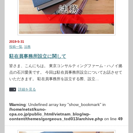
2019-5-31
投稿一覧
,
法務
駐在員事務所設立に関して
皆さま、こんにちは。 東京コンサルティングファーム・ハノイ拠
点の石川愛美です。 今回は駐在員事務所設立についてお話させて
いただきます。 駐在員事務所を設立する際、設立…
詳細を見る
Warning
: Undefined array key "show_bookmark" in
/home/netst/kuno-
cpa.co.jp/public_html/vietnam_blog/wp-
content/themes/gorgeous_tcd013/archive.php
on line
49