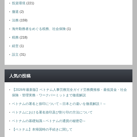
投資環境
(221)
撤退
(2)
法務
(159)
海外勤務者をめぐる税務、社会保険
(1)
税務
(218)
経営
(1)
設立
(31)
人気の投稿
【2026年最新版】ベトナム人事労務完全ガイド労務費推移・最低賃金・社会
保険・管理実務・ワークパーミットまで徹底解説
ベトナムの署名と捺印について～日本との違いを徹底解説！～
ベトナムにおける署名捺印及び割り印の方法について
ベトナムの基礎知識～ベトナムの通貨の秘密②～
【ベトナム】本帰国時の手続きに関して