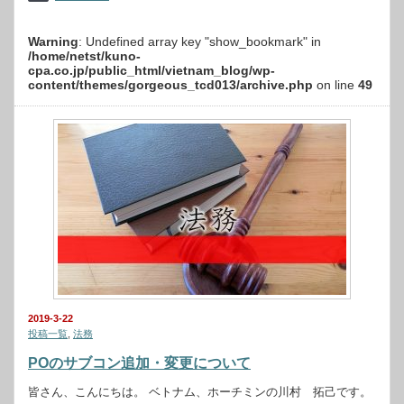
Warning
: Undefined array key "show_bookmark" in
/home/netst/kuno-
cpa.co.jp/public_html/vietnam_blog/wp-
content/themes/gorgeous_tcd013/archive.php
on line
49
2019-3-22
投稿一覧
,
法務
POのサブコン追加・変更について
皆さん、こんにちは。 ベトナム、ホーチミンの川村 拓己です。