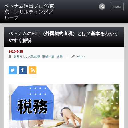
ベトナム進出ブログ/東
menu
京コンサルティンググ
ループ
ベトナムのFCT（外国契約者税）とは？基本をわかり
やすく解説
2026-5-15
お知らせ
,
人気記事
,
投稿一覧
,
税務
admin