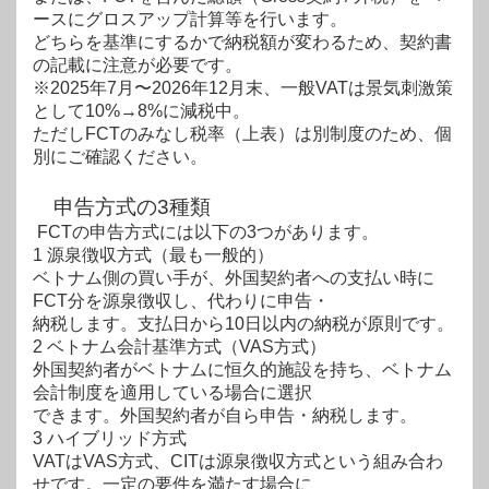
ースにグロスアップ計算等を行います。
どちらを基準にするかで納税額
が変わるため、契約書
の記載に注意が必要です。
※2025年7月〜2026年12月末、一般VATは景気刺激策
として10%→8%に減税中。
ただし
FCTのみなし税率（上表）は別制度のため、個
別にご確認ください。
申告方式の3種類
FCTの申告方式には以下の3つがあります。
1 源泉徴収方式（最も一般的）
ベトナム側の買い手が、外国契約者への支払い時に
FCT分を源泉徴収し、代わりに申告・
納税します。支払日から10日以内の納税が原則です。
2 ベトナム会計基準方式（VAS方式）
外国契約者がベトナムに恒久的施設を持ち、ベトナム
会計制度を適用している場合に選択
できます。外国契約者が自ら申告・納税します。
3 ハイブリッド方式
VATはVAS方式、CITは源泉徴収方式という組み合わ
せです。一定の要件を満たす場合に