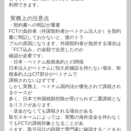
利用できます。
実務上の注意点
・契約書への明記が重要
FCTの負担者（外国契約者かベトナム法人か）を契約
書に明記しておかないと、後のトラ
ブルの原因になります。外国契約者が負担する場合は
「FCT込み」の金額で合意したのか
確認が必要です。
・日本・ベトナム租税条約との関係
日本法人がベトナムに恒久的施設を持たない場合、租
税条約上はCIT部分がベトナムで
課
税されないはずです。
しかし実務上、ベトナム国内法が優先されて課税され
るケースが
多
く、日本で外国税額控除が受けられず二重課税とな
るリスクがあります。
・送金がなくても課税される場合がある
取引スキームによっては、実際の海外送金を伴わなく
てもFCTの課税対象となることがあ
ります。取引設計の段階で専門家に確認することをお