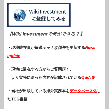
【Wiki Investmentで何ができる？
】
・現地駐在員が毎週
ホットな情報
を更新する
News
update
・現地に滞在する方からご質問頂く、
より実務に沿った内容が記載されている
Q＆A集
・当社が出版している海外実務本を
データベース化
し
たTCG書籍