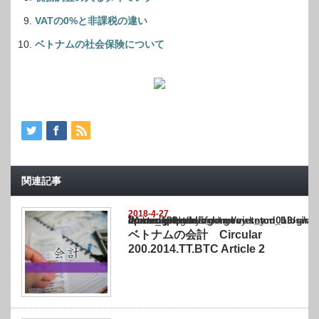
VATの0%と非課税の違い
ベトナムの社会保険について
関連記事
2018-4-27
Warning
: Undefined array key "show_category" in
/home/netst/kuno-cpa.co.jp/public_html/vietnam_blog/wp-content/themes/gorgeous_tcd0
on line
183
ベトナムの会計 Circular
200.2014.TT.BTC Article 2