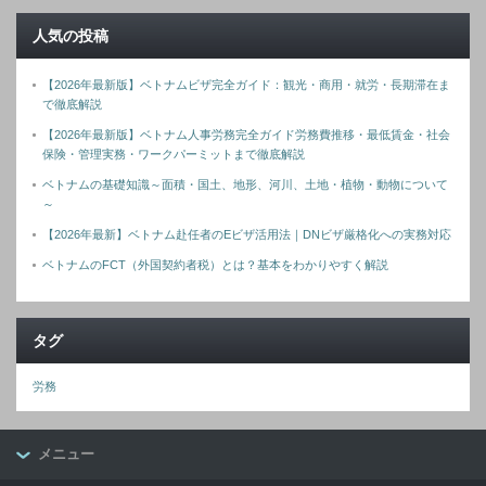
人気の投稿
【2026年最新版】ベトナムビザ完全ガイド：観光・商用・就労・長期滞在ま
で徹底解説
【2026年最新版】ベトナム人事労務完全ガイド労務費推移・最低賃金・社会
保険・管理実務・ワークパーミットまで徹底解説
ベトナムの基礎知識～面積・国土、地形、河川、土地・植物・動物について
～
【2026年最新】ベトナム赴任者のEビザ活用法｜DNビザ厳格化への実務対応
ベトナムのFCT（外国契約者税）とは？基本をわかりやすく解説
タグ
労務
メニュー