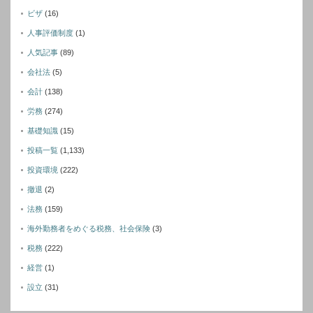
ビザ
(16)
人事評価制度
(1)
人気記事
(89)
会社法
(5)
会計
(138)
労務
(274)
基礎知識
(15)
投稿一覧
(1,133)
投資環境
(222)
撤退
(2)
法務
(159)
海外勤務者をめぐる税務、社会保険
(3)
税務
(222)
経営
(1)
設立
(31)