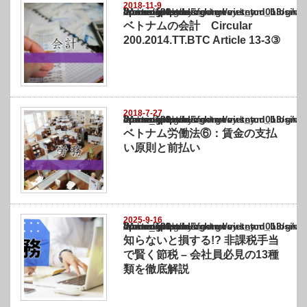
2018-11-9
Warning
: Undefined array key "show_category" in
/home/netst/kuno-cpa.co.jp/public_html/vietnam_blog/wp-content/themes/gorgeous_tcd0
on line
183
ベトナムの会計 Circular
200.2014.TT.BTC Article 13-3③
2018-7-27
Warning
: Undefined array key "show_category" in
/home/netst/kuno-cpa.co.jp/public_html/vietnam_blog/wp-content/themes/gorgeous_tcd0
on line
183
ベトナム労働法⑥：賃金の支払
い原則と前払い
2025-9-16
Warning
: Undefined array key "show_category" in
/home/netst/kuno-cpa.co.jp/public_html/vietnam_blog/wp-content/themes/gorgeous_tcd0
on line
183
知らないと損する!? 非課税手当
で賢く節税 – 会社員必見の13種
類を徹底解説