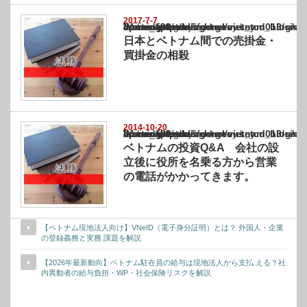
2017-7-7
Warning
: Undefined array key "show_category" in
/home/netst/kuno-cpa.co.jp/public_html/vietnam_blog/wp-content/themes/gorgeous_tcd0
on line
183
日本とベトナム間での売掛金・
買掛金の相殺
2014-10-20
Warning
: Undefined array key "show_category" in
/home/netst/kuno-cpa.co.jp/public_html/vietnam_blog/wp-content/themes/gorgeous_tcd0
on line
183
ベトナムの投資Q&A 会社の設
立後に役所を名乗る方から営業
の電話がかかってきます。
【ベトナム現地法人向け】VNeID（電子身分証明）とは？ 外国人・企業
の登録義務と実務 課題を解説
【2026年最新動向】ベトナム駐在員の給与は現地法人から支払 える？社
内異動者の給与負担・WP・社会保険リスクを解説