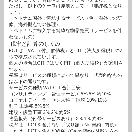
ただし、以下のケースは原則としてFCT非課税となり
ます。
・ベトナム国外で完結するサービス（例：海外での研
修、海外拠点での修理）
・ベトナムに輸入する純粋な物品売買（サービスを伴
わないもの）
税率と計算のしくみ
FCTは、VAT（付加価値税）とCIT（法人所得税）の2
つで構成されています。
個人の場
合はCITではなくPIT（個人所得税）が適用さ
れます。
税率はサービスの種類によって異なり、代表的なもの
は以下の通りです。
サービスの種類 VAT CIT 合計目安
コンサルティング・管理サービス 5% 5% 約10%
ロイヤルティ・ライセンス料 非課税 10% 10%
利子 非課税 5% 5%
建設・設置工事 3% 2% 約5%
物品販売（付帯サービスあり） 3% 1% 約4%
税率は、FCTを含まない手取り額（Net契約 / 内税）
または、FCTを含んだ総額（Gross
契約 / 外税）をベ