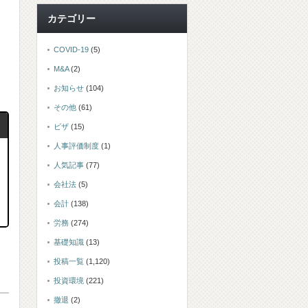
カテゴリー
COVID-19
(5)
M&A
(2)
お知らせ
(104)
その他
(61)
ビザ
(15)
人事評価制度
(1)
人気記事
(77)
会社法
(5)
会計
(138)
労務
(274)
基礎知識
(13)
投稿一覧
(1,120)
投資環境
(221)
撤退
(2)