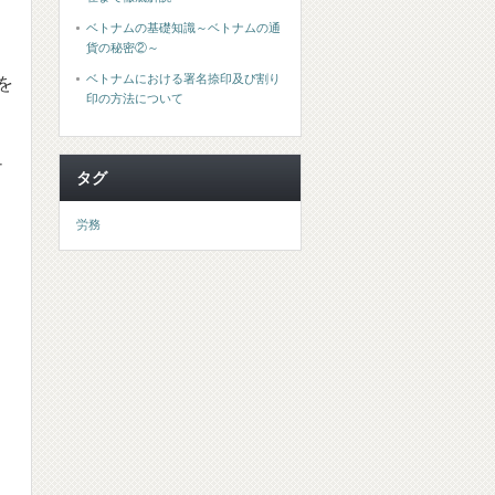
ベトナムの基礎知識～ベトナムの通
貨の秘密②～
ベトナムにおける署名捺印及び割り
を
印の方法について
ュ
タグ
労務