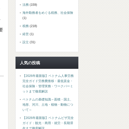
法務
(159)
滞
海外勤務者をめぐる税務、社会保険
(1)
で
税務
(218)
要
経営
(1)
設立
(31)
人気の投稿
【2026年最新版】ベトナム人事労務
完全ガイド労務費推移・最低賃金・
社会保険・管理実務・ワークパーミ
ットまで徹底解説
ベトナムの基礎知識～面積・国土、
地形、河川、土地・植物・動物につ
いて～
【2026年最新版】ベトナムビザ完全
ガイド：観光・商用・就労・長期滞
在まで徹底解説