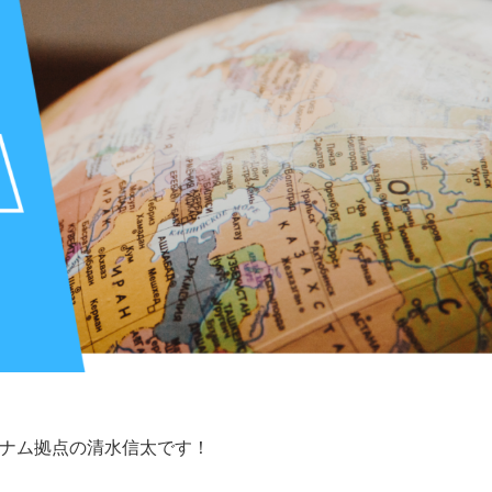
ナム拠点の
清水信太
です！