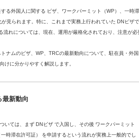
任する外国人に関する ビザ、ワークパーミット（WP）、一時
化が見られます。特に、これまで実務上行われていた DNビザ
する流れについては、現在、運用が厳格化されており、注意が必
ベトナムのビザ、WP、TRCの最新動向について、駐在員・外国
向けに分かりやすく解説します。
る最新動向
いては、まず DNビザ で入国し、その後 ワークパーミット
C（一時滞在許可証） を申請するという流れが実務上一般的でし