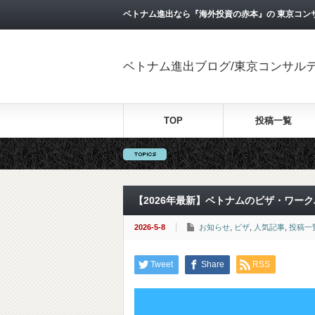
ベトナム進出なら『海外投資の赤本』の 東京コン
ベトナム進出ブログ/東京コンサル
TOP
投稿一覧
【2026年最新】ベトナムのビザ・ワー
2026-5-8
お知らせ
,
ビザ
,
人気記事
,
投稿一
Tweet
Share
RSS