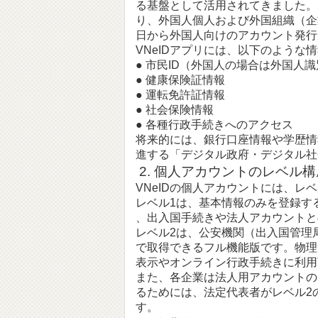
る基盤として活用されてきました。これが
り、外国人個人および外国組織（企業
日から外国人向けのアカウント発行
VNeIDアプリには、以下のような
● 市民ID（外国人の場合は外国人
● 健康保険証情報
● 運転免許証情報
● 社会保険情報
● 各種行政手続きへのアクセス
将来的には、銀行口座情報や学歴情
進する「デジタル政府・デジタル社
2. 個人アカウントのレベル
VNeIDの個人アカウントには、レ
レベル1は、基本情報のみを登録す
、出入国手続きや法人アカウントと
レベル2は、公安機関（出入国管理
で取得できるフル機能版です。物理
表示やオンライン行政手続きに利用
また、各企業は法人用アカウントの
るためには、法定代表者がレベル2
す。