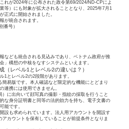
2024年に公布された政令第69/2024/ND-CPによ
等）にも対象が拡大されることとなり、2025年7月1
が正式に開始されました。
情報が統合されます。
識別番号）
報なども統合される見込みであり、ベトナム政府が推
会」構想の中核をなすシステムといえます。
構成（レベル1とレベル2の違いは？）
ベル1とレベル2の2段階があります。
る簡易版です。本人確認など限定的な機能にとどまり
の連携には使用できません。
局）に出向いて顔写真の撮影・指紋の採取を行うこと
的な身分証明書と同等の法的効力を持ち、電子文書の
可能です。
開設も求められています。法人用アカウントを開設す
のアカウントを保有していることが前提条件となりま