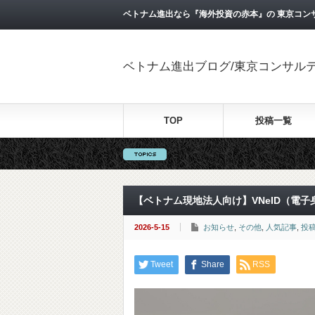
ベトナム進出なら『海外投資の赤本』の 東京コン
ベトナム進出ブログ/東京コンサル
TOP
投稿一覧
【ベトナム現地法人向け】VNeID（電
2026-5-15
お知らせ
,
その他
,
人気記事
,
投
Tweet
Share
RSS