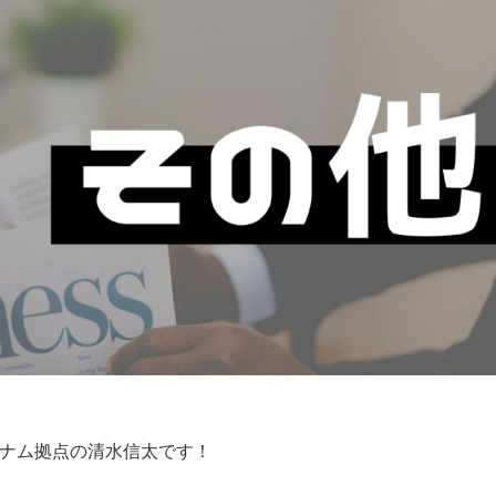
ナム拠点の
清水信太
です！