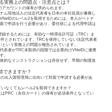
おける実務上の問題点・注意点とは？
のアカウントの保有が求められます。
ナム現地法人の法定代表者を日本の本社役員が兼務し
NeIDのレベル2を取得するためには、本人がベトナ
面で申請を行う必要があり、委任状による代理申請は
を登録するためには、有効な一時滞在許可証（TRC）ま
条件とされています。TRCを保持していない法定代表者
いという実務上の問題が報告されています。
表者がTRC未取得の段階では企業向けVNeIDに連携
す。
体的なインストラクションは存在せず、早期の制度改
申請できますか？
国内の出入国管理局に出向いて対面で申請する必要があ
っていなくてもレベル2を取得できますか？
またはPRC（永住カード）の保有が必須条件となってい