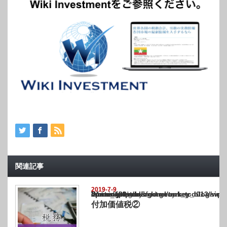
関連記事
2019-7-9
Warning
: Undefined array key "show_category" in
/home/netst/kuno-cpa.co.jp/public_html/turkey_blog/wp-content/themes/gorgeous_tcd0
on line
183
付加価値税②