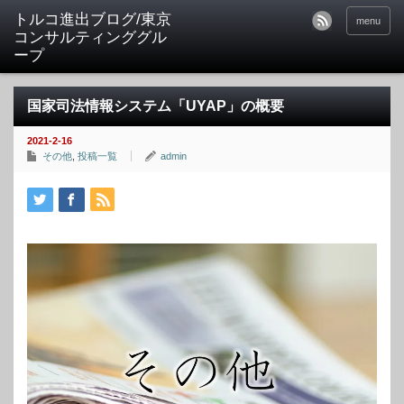
トルコ進出ブログ/東京
menu
コンサルティンググル
ープ
国家司法情報システム「UYAP」の概要
2021-2-16
その他
,
投稿一覧
admin