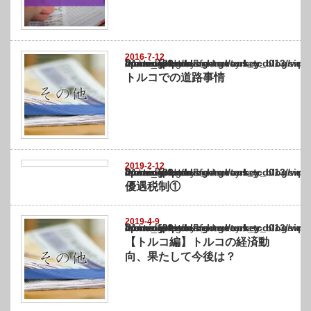
2016-7-12
Warning
: Undefined array key "show_category" in
/home/netst/kuno-cpa.co.jp/public_html/turkey_blog/wp-content/themes/gorgeous_tcd0
on line
183
トルコでの道路事情
2019-2-12
Warning
: Undefined array key "show_category" in
/home/netst/kuno-cpa.co.jp/public_html/turkey_blog/wp-content/themes/gorgeous_tcd0
on line
183
優遇税制①
2019-4-9
Warning
: Undefined array key "show_category" in
/home/netst/kuno-cpa.co.jp/public_html/turkey_blog/wp-content/themes/gorgeous_tcd0
on line
183
【トルコ編】トルコの経済動
向、果たして今後は？