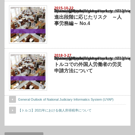
2015-10-22
Warning
: Undefined array key "show_category" in
/home/netst/kuno-cpa.co.jp/public_html/turkey_blog/wp-content/themes/gorgeous_tcd0
on line
183
進出段階に応じたリスク ～人
事労務編～ No.4
2018-3-27
Warning
: Undefined array key "show_category" in
/home/netst/kuno-cpa.co.jp/public_html/turkey_blog/wp-content/themes/gorgeous_tcd0
on line
183
トルコでの外国人労働者の労災
申請方法について
General Outlook of National Judiciary Informatics System (UYAP)
【トルコ】2021年における個人所得税率について