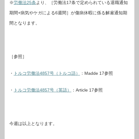
※
労働法25条
より、［労働法17条で定められている退職通知
期間+病気やケガによる6週間］が傷病休暇に係る解雇通知期
間となります。
［参照］
・
トルコ労働法4857号（トルコ語）
：Madde 17参照
・
トルコ労働法4857号（英語）
：Article 17参照
今週は以上となります。