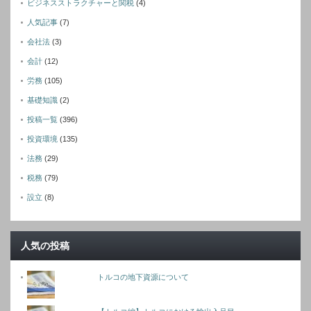
ビジネスストラクチャーと関税
(4)
人気記事
(7)
会社法
(3)
会計
(12)
労務
(105)
基礎知識
(2)
投稿一覧
(396)
投資環境
(135)
法務
(29)
税務
(79)
設立
(8)
人気の投稿
トルコの地下資源について