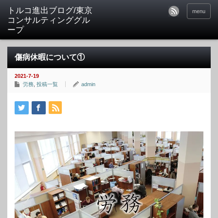
トルコ進出ブログ/東京
menu
コンサルティンググル
ープ
傷病休暇について①
2021-7-19
労務
,
投稿一覧
admin