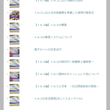
【トルコ編】トルコにおける輸出入品目
トルコにおける兵役義務を考慮した採用の留意点
【トルコ編】トルコの農業
トルコの教育システムについて
親子ローンの注意点①
【トルコ編】トルコの祝日①―砂糖祭と犠牲祭―
【トルコ編】トルコ国内のキャッシュレス化について
【トルコ編】トルコと日本 ～日土関係友好の歴史～
トルコの生活環境(主にイスタンブール)