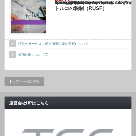
Warning
: Undefined array key "show_category" in
/home/netst/kuno-cpa.co.jp/public_html/turkey_blog/wp-content/themes/gorgeous_tcd0
on line
183
トルコの税制（RUSF）
特定のサービスに係る源泉税率の変更について
傷病休暇について②
トップページに戻る
運営会社HPはこちら