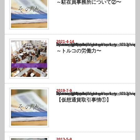
～駐在員事務所について②〜
2021-4-14
Warning
: Undefined array key "show_category" in
/home/netst/kuno-cpa.co.jp/public_html/turkey_blog/wp-content/themes/gorgeous_tcd0
on line
183
～トルコの労働力〜
2019-7-9
Warning
: Undefined array key "show_category" in
/home/netst/kuno-cpa.co.jp/public_html/turkey_blog/wp-content/themes/gorgeous_tcd0
on line
183
【仮想通貨取引事情①】
2013-5-8