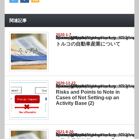
関連記事
2020-1-7
Warning
: Undefined array key "show_category" in
/home/netst/kuno-cpa.co.jp/public_html/turkey_blog/wp-content/themes/gorgeous_tcd0
on line
183
トルコの自動車産業について
2020-12-22
Warning
: Undefined array key "show_category" in
/home/netst/kuno-cpa.co.jp/public_html/turkey_blog/wp-content/themes/gorgeous_tcd0
on line
183
Risks and Points to Note in
Cases of Not Setting-up an
Activity Base (2)
2021-8-20
Warning
: Undefined array key "show_category" in
/home/netst/kuno-cpa.co.jp/public_html/turkey_blog/wp-content/themes/gorgeous_tcd0
on line
183