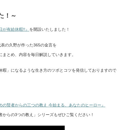
た！～
が有給休暇!!』
を開設いたしました！
代表の久野が作った365の金言を
にまとめ、内容を毎日解説していきます。
休暇」になるような生き方のツボとコツを発信しておりますので
めの賢者からの三つの教え 今始まる、あなたのヒーロー』
者からの3つの教え」シリーズもぜひご覧ください！