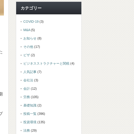
カテゴリー
COVID-19
(3)
M&A
(5)
お知らせ
(8)
その他
(17)
た
ビザ
(2)
ビジネスストラクチャーと関税
(4)
人気記事
(7)
会社法
(3)
会計
(12)
期
労務
(105)
基礎知識
(2)
プ
投稿一覧
(396)
投資環境
(135)
法務
(29)