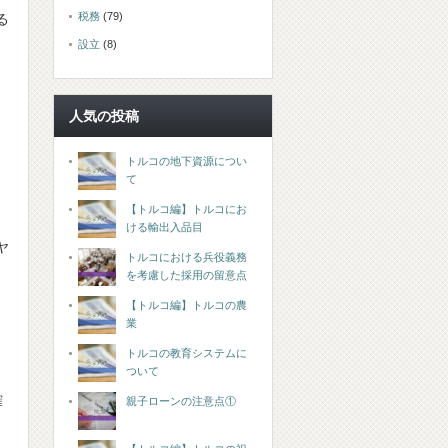
税務
(79)
る
設立
(8)
人気の投稿
トルコの地下資源につい
て
【トルコ編】トルコにお
ける輸出入品目
ヤ
トルコにおける兵役義務
を考慮した採用の留意点
【トルコ編】トルコの農
業
トルコの教育システムに
ついて
確
親子ローンの注意点①