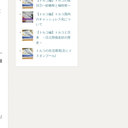
【トルコ編】トルコの祝
日①―砂糖祭と犠牲祭―
直
【トルコ編】トルコ国内
のキャッシュレス化につ
いて
【トルコ編】トルコと日
本 ～日土関係友好の歴
史～
トルコの生活環境(主にイ
し
スタンブール)
違
り