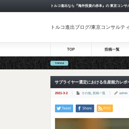
トルコ進出なら『海外投資の赤本』の 東京コンサ
トルコ進出ブログ/東京コンサルテ
TOP
投稿一覧
サプライヤー選定における生産能力レポ
2021-3-2
その他
,
投稿一覧
admin
Tweet
Share
RSS