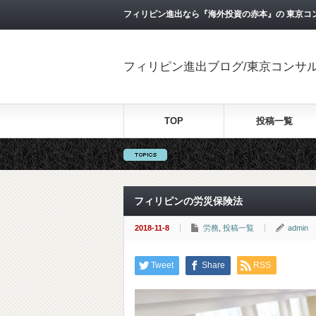
フィリピン進出なら『海外投資の赤本』の 東京コ
フィリピン進出ブログ/東京コンサ
TOP
投稿一覧
フィリピンの労災保険法
2018-11-8
労務
,
投稿一覧
admin
Tweet
Share
RSS