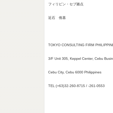
フィリピン・セブ拠点
近石 侑基
TOKYO CONSULTING FIRM PHILIPPIN
3/F Unit 305, Keppel Center, Cebu Busi
Cebu City, Cebu 6000 Philippines
TEL:(+63)32-260-8715 / -261-0553