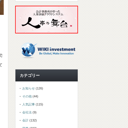
労
て
カテゴリー
お知らせ
(126)
その他
(44)
人気記事
(115)
会社法
(9)
、
会計
(132)