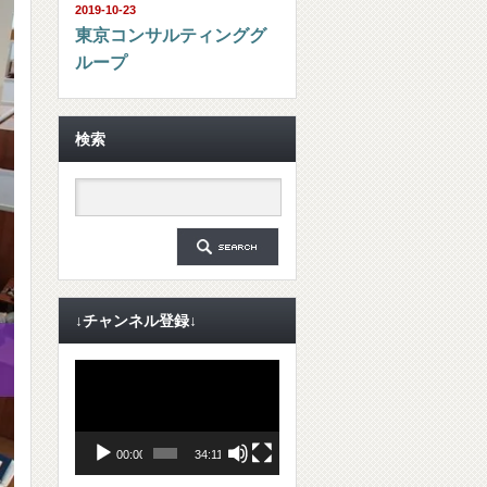
2019-10-23
東京コンサルティンググ
ループ
検索
↓チャンネル登録↓
動
画
プ
レ
ー
ヤ
00:00
34:11
ー