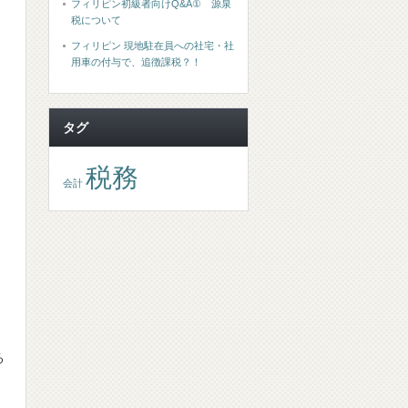
フィリピン初級者向けQ&A① 源泉
税について
フィリピン 現地駐在員への社宅・社
用車の付与で、追徴課税？！
タグ
税務
会計
る