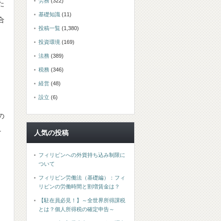
労務
(322)
た
基礎知識
(11)
合
投稿一覧
(1,380)
投資環境
(169)
法務
(389)
税務
(346)
経営
(48)
設立
(6)
の
け
人気の投稿
フィリピンへの外貨持ち込み制限に
ついて
フィリピン労働法（基礎編）：フィ
リピンの労働時間と割増賃金は？
【駐在員必見！】～全世界所得課税
とは？個人所得税の確定申告～