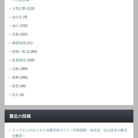
人気記事
(115)
会社法
(9)
会計
(132)
労務
(322)
基礎知識
(11)
投稿一覧
(1,380)
投資環境
(169)
法務
(389)
税務
(346)
経営
(48)
設立
(6)
最近の投稿
フィリピンのビジネス法務完全ガイド～外資規制・会社法・法人設立の要点
を解説～