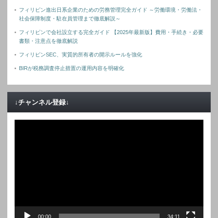
フィリピン進出日系企業のための労務管理完全ガイド ～労働環境・労働法・
社会保障制度・駐在員管理まで徹底解説～
フィリピンで会社設立する完全ガイド 【2025年最新版】費用・手続き・必要
書類・注意点を徹底解説
フィリピンSEC、実質的所有者の開示ルールを強化
BIRが税務調査停止措置の運用内容を明確化
↓チャンネル登録↓
動
画
プ
レ
ー
ヤ
ー
00:00
34:11