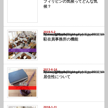
フィリピンの気候ってどんな気
候？
2019-5-2
Warning
: Undefined array key "show_category" in
/home/netst/kuno-cpa.co.jp/public_html/philippines_blog/wp-content/themes/gorgeous_tcd
on line
183
駐在員事務所の機能
2013-6-24
Warning
: Undefined array key "show_category" in
/home/netst/kuno-cpa.co.jp/public_html/philippines_blog/wp-content/themes/gorgeous_tcd
on line
183
居住性について
2018-1-11