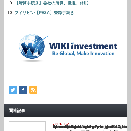
【清算手続き】会社の清算、撤退、休眠
フィリピン【PEZA】登録手続き
関連記事
2019-11-27
Warning
: Undefined array key "show_category" in
/home/netst/kuno-cpa.co.jp/public_html/philippines_blog/wp-content/themes/gorgeous_tcd
on line
183