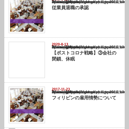
Warning
: Undefined array key "show_category" in
/home/netst/kuno-cpa.co.jp/public_html/philippines_blog/wp-content/themes/gorgeous_tcd
on line
183
従業員退職の承認
2020-8-13
Warning
: Undefined array key "show_category" in
/home/netst/kuno-cpa.co.jp/public_html/philippines_blog/wp-content/themes/gorgeous_tcd
on line
183
【ポストコロナ戦略】③会社の
閉鎖、休眠
2017-11-23
Warning
: Undefined array key "show_category" in
/home/netst/kuno-cpa.co.jp/public_html/philippines_blog/wp-content/themes/gorgeous_tcd
on line
183
フィリピンの雇用情勢について