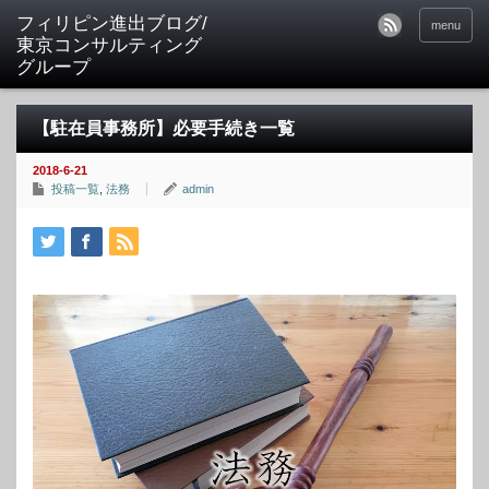
フィリピン進出ブログ/
menu
東京コンサルティング
グループ
【駐在員事務所】必要手続き一覧
2018-6-21
投稿一覧
,
法務
admin