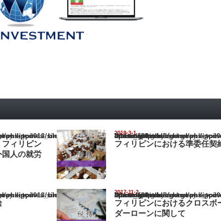
2018-3-1
pines_blog/wp-content/themes/gorgeous_tcd013/single.php
Warning
: Undefined array key "show_category" in
/home/netst/kuno-cpa.co.jp/public_html/philippines_blog/wp-content/the
on line
183
】フィリピン
フィリピンにおける準委任契
外国人の就労
2017-11-2
pines_blog/wp-content/themes/gorgeous_tcd013/single.php
Warning
: Undefined array key "show_category" in
/home/netst/kuno-cpa.co.jp/public_html/philippines_blog/wp-content/the
on line
183
給
フィリピンにおけるクロスボ
ダーローンに関して