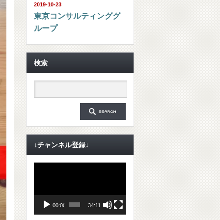
2019-10-23
東京コンサルティンググ
ループ
検索
↓チャンネル登録↓
動
画
プ
レ
ー
ヤ
00:00
34:11
ー