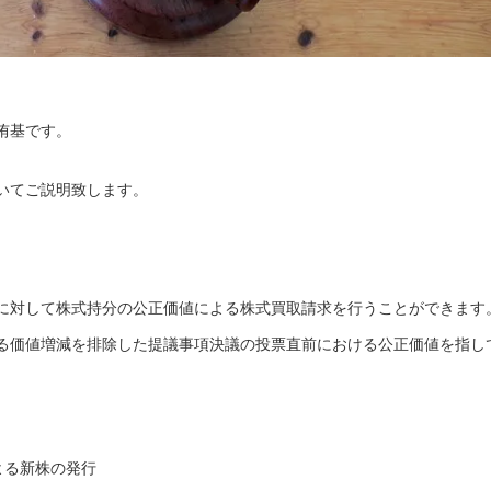
の近石 侑基です。
いてご説明致します。
に対して株式持分の公正価値による株式買取請求を行うことができます
る価値増減を排除した提議事項決議の投票直前における公正価値を指し
よる新株の発行