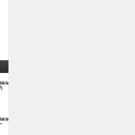
mes/gorgeous_tcd013/single.php
約
mes/gorgeous_tcd013/single.php
ー