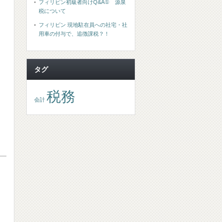
フィリピン初級者向けQ&A① 源泉
税について
フィリピン 現地駐在員への社宅・社
用車の付与で、追徴課税？！
タグ
税務
会計