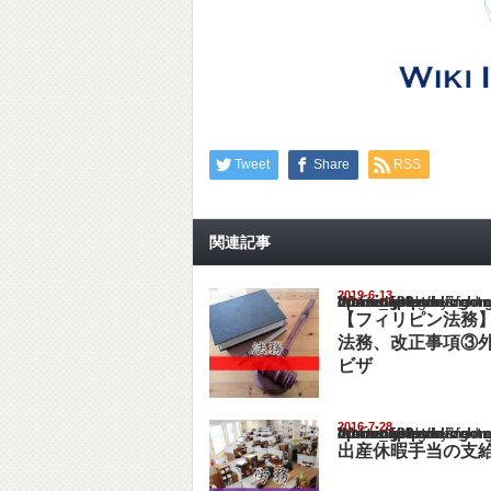
Tweet
Share
RSS
関連記事
2019-6-13
Warning
: Undefined array key "show_category" in
/home/netst/kuno-cpa.co.jp/public_html/philip
on line
183
【フィリピン法務
法務、改正事項③
ビザ
2016-7-28
Warning
: Undefined array key "show_category" in
/home/netst/kuno-cpa.co.jp/public_html/philip
on line
183
出産休暇手当の支