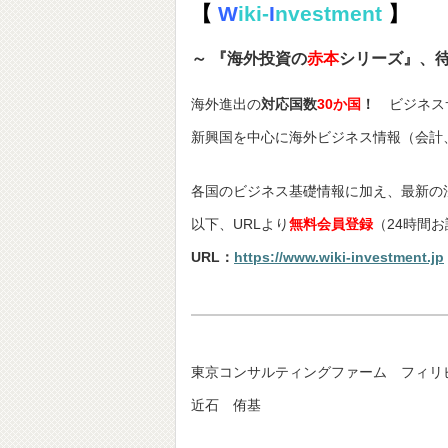
【
W
iki-
I
nvestment
】
～ 『海外投資の
赤本
シリーズ』、
海外進出の
対応国数
30か国
！
ビジネス
新興国を中心に海外ビジネス情報（会計
各国のビジネス基礎情報に加え、最新の
以下、URLより
無料会員登録
（24時間
URL：
https://www.wiki-investment.jp
東京コンサルティングファーム フィリ
近石 侑基