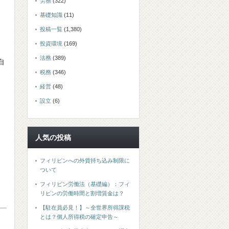
労務
(322)
基礎知識
(11)
投稿一覧
(1,380)
投資環境
(169)
法務
(389)
自
税務
(346)
経営
(48)
設立
(6)
人気の投稿
フィリピンへの外貨持ち込み制限に
ついて
フィリピン労働法（基礎編）：フィ
リピンの労働時間と割増賃金は？
【駐在員必見！】～全世界所得課税
とは？個人所得税の確定申告～