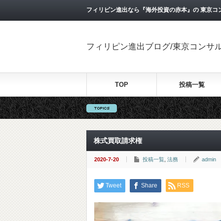
フィリピン進出なら『海外投資の赤本』の 東京コ
フィリピン進出ブログ/東京コンサ
TOP
投稿一覧
株式買取請求権
2020-7-20
投稿一覧
,
法務
admin
Tweet
Share
RSS