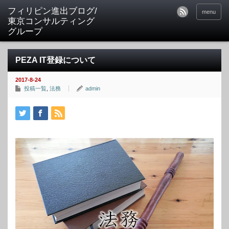
フィリピン進出ブログ/
menu
東京コンサルティング
グループ
PEZA IT登録について
2017-8-24
投稿一覧
,
法務
admin