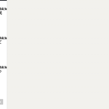
mes/gorgeous_tcd013/single.php
祝
mes/gorgeous_tcd013/single.php
て
mes/gorgeous_tcd013/single.php
つ