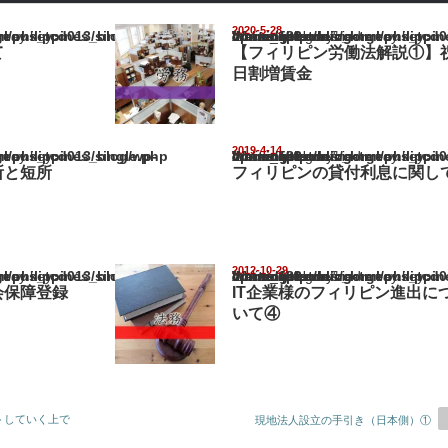
2020-5-28
pines_blog/wp-content/themes/gorgeous_tcd013/single.php
Warning
: Undefined array key "show_category" in
/home/netst/kuno-cpa.co.jp/public_html/philippines_blog/wp-content/the
on line
183
て
【フィリピン労働法解説①】
日割増賃金
2019-4-14
pines_blog/wp-content/themes/gorgeous_tcd013/single.php
Warning
: Undefined array key "show_category" in
/home/netst/kuno-cpa.co.jp/public_html/philippines_blog/wp-content/the
on line
183
所と短所
フィリピンの貸付利息に関し
2012-10-29
pines_blog/wp-content/themes/gorgeous_tcd013/single.php
Warning
: Undefined array key "show_category" in
/home/netst/kuno-cpa.co.jp/public_html/philippines_blog/wp-content/the
on line
183
会保障登録
IT企業様のフィリピン進出に
いて④
トしていく上で
現地法人設立の手引き（日本側）①