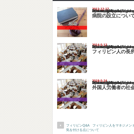
2012-12-17
Warning
: Undefined array key "show_category" in
/home/netst/kuno-cpa.co.jp/public_html/philip
on line
183
病院の設立につい
2014-5-12
Warning
: Undefined array key "show_category" in
/home/netst/kuno-cpa.co.jp/public_html/philip
on line
183
フィリピン人の長
2018-5-24
Warning
: Undefined array key "show_category" in
/home/netst/kuno-cpa.co.jp/public_html/philip
on line
183
外国人労働者の社
フィリピンQ&A フィリピン人をマネジメン
気を付ける点について