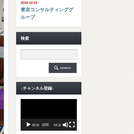
2019-10-23
東京コンサルティンググ
ループ
検索
↓チャンネル登録↓
動
画
プ
レ
ー
ヤ
00:00
34:11
ー