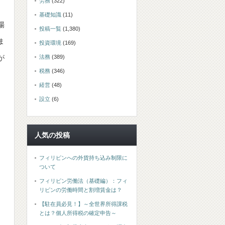
労務
(322)
基礎知識
(11)
場
投稿一覧
(1,380)
ま
投資環境
(169)
法務
(389)
が
税務
(346)
経営
(48)
設立
(6)
人気の投稿
フィリピンへの外貨持ち込み制限に
ついて
フィリピン労働法（基礎編）：フィ
リピンの労働時間と割増賃金は？
【駐在員必見！】～全世界所得課税
とは？個人所得税の確定申告～