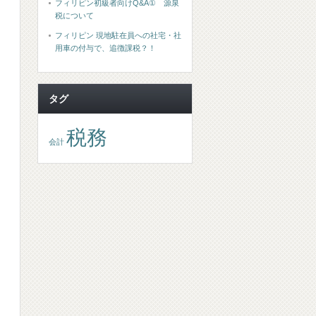
フィリピン初級者向けQ&A① 源泉
税について
フィリピン 現地駐在員への社宅・社
用車の付与で、追徴課税？！
タグ
税務
会計