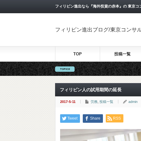
フィリピン進出なら『海外投資の赤本』の 東京コ
フィリピン進出ブログ/東京コンサ
TOP
投稿一覧
フィリピン人の試用期間の延長
2017-5-11
労務
,
投稿一覧
admin
Tweet
Share
RSS