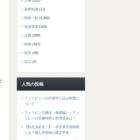
労務
(322)
基礎知識
(11)
投稿一覧
(1,382)
投資環境
(169)
法務
(389)
税務
(347)
経営
(48)
設立
(6)
と
人気の投稿
フィリピンへの外貨持ち込み制限に
ついて
フィリピン労働法（基礎編）：フィ
リピンの労働時間と割増賃金は？
【駐在員必見！】～全世界所得課税
とは？個人所得税の確定申告～