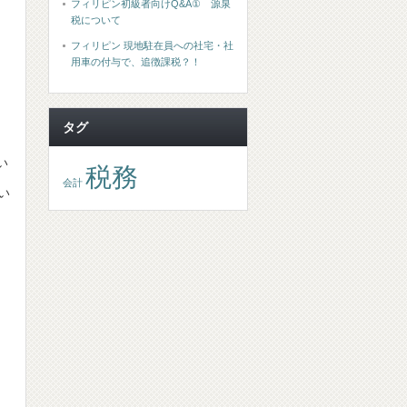
フィリピン初級者向けQ&A① 源泉
税について
フィリピン 現地駐在員への社宅・社
用車の付与で、追徴課税？！
タグ
い
税務
会計
い