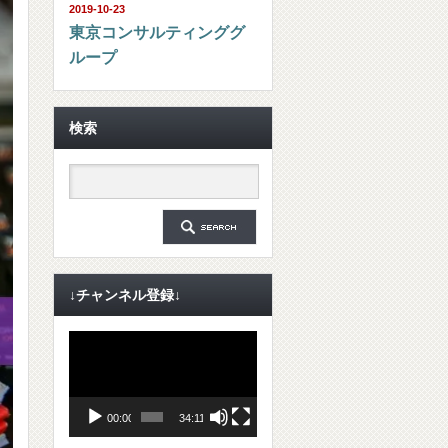
2019-10-23
東京コンサルティンググ
ループ
検索
↓チャンネル登録↓
動
画
プ
レ
ー
ヤ
00:00
34:11
ー