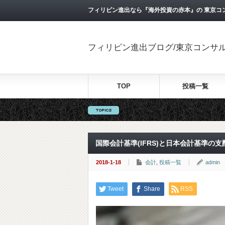
フィリピン進出なら『海外投資の赤本』の 東京コ
フィリピン進出ブログ/東京コンサ
TOP
投稿一覧
国際会計基準(IFRS)と日本会計基準の
2018-1-18
会計
,
投稿一覧
admin
Tweet
Share
RSS