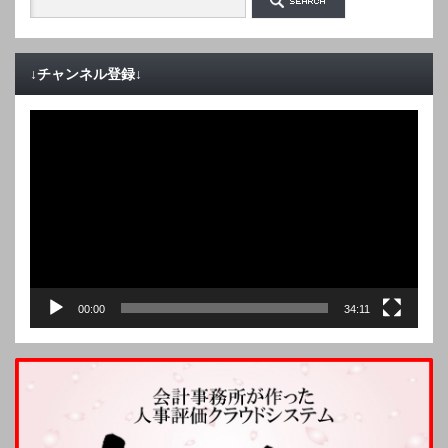
↓チャンネル登録↓
動
画
プ
レ
ー
ヤ
ー
00:00
34:11