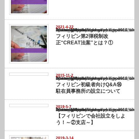
2021-4-22
Warning
: Undefined array key "show_category" in
/home/netst/kuno-cpa.co.jp/public_html/philippines_blog/wp-content/themes/gorgeous_tcd
on line
183
フィリピン第2弾税制改
正“CREAT法案”とは？①
2015-11-2
Warning
: Undefined array key "show_category" in
/home/netst/kuno-cpa.co.jp/public_html/philippines_blog/wp-content/themes/gorgeous_tcd
on line
183
フィリピン初級者向けQ&A⑭
駐在員事務所の設立について
2019-5-7
Warning
: Undefined array key "show_category" in
/home/netst/kuno-cpa.co.jp/public_html/philippines_blog/wp-content/themes/gorgeous_tcd
on line
183
【フィリピンで会社設立をしよ
う！～②支店～】
2019-3-14