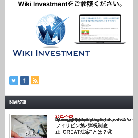
関連記事
2021-4-26
Warning
: Undefined array key "show_category" in
/home/netst/kuno-cpa.co.jp/public_html/philippines_blog/wp-content/themes/gorgeous_tcd
on line
183
フィリピン第2弾税制改
正“CREAT法案”とは？④