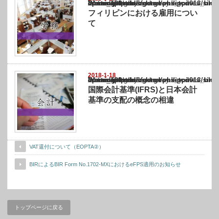
Warning
: Undefined array key "show_category" in
/home/netst/kuno-cpa.co.jp/public_html/philippines_blog/wp-content/themes/gorgeous_tcd
on line
183
フィリピンにおける雇用につい
て
2018-1-18
Warning
: Undefined array key "show_category" in
/home/netst/kuno-cpa.co.jp/public_html/philippines_blog/wp-content/themes/gorgeous_tcd
on line
183
国際会計基準(IFRS)と日本会計
基準の支配の概念の相違
VAT還付について（EOPTA②）
BIRによるBIR Form No.1702-MXにおけるeFPS適用のお知らせ
トップページに戻る