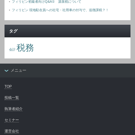
フィリピン初級者向けQ&A① 源泉税について
フィリピン 現地駐在員への社宅・社用車の付与で、追徴課税？！
タグ
税務
会計
メニュー
TOP
投稿一覧
執筆者紹介
セミナー
運営会社