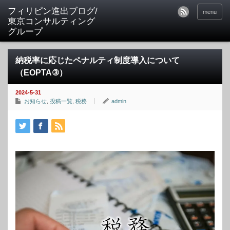
フィリピン進出ブログ/
menu
東京コンサルティング
グループ
納税率に応じたペナルティ制度導入について
（EOPTA③）
2024-5-31
お知らせ
,
投稿一覧
,
税務
admin