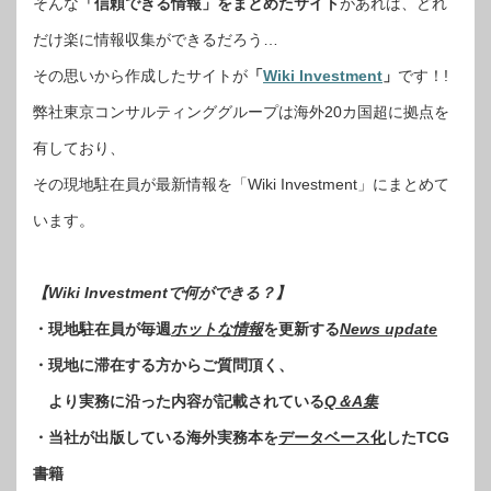
そんな
「信頼できる情報」をまとめたサイト
があれば、どれ
だけ楽に情報収集ができるだろう…
その思いから作成したサイトが
「
Wiki Investment
」
です！!
弊社東京コンサルティンググループは海外20カ国超に拠点を
有しており、
その現地駐在員が最新情報を「Wiki Investment」にまとめて
います。
【Wiki Investmentで何ができる？】
・現地駐在員が毎週
ホットな情報
を更新する
News update
・現地に滞在する方からご質問頂く、
より実務に沿った内容が記載されている
Q＆A集
・当社が出版している海外実務本を
データベース化
したTCG
書籍