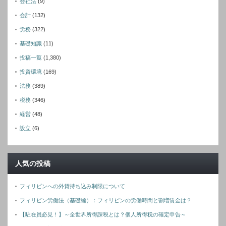
会社法
(9)
会計
(132)
労務
(322)
基礎知識
(11)
投稿一覧
(1,380)
投資環境
(169)
法務
(389)
税務
(346)
経営
(48)
設立
(6)
人気の投稿
フィリピンへの外貨持ち込み制限について
フィリピン労働法（基礎編）：フィリピンの労働時間と割増賃金は？
【駐在員必見！】～全世界所得課税とは？個人所得税の確定申告～