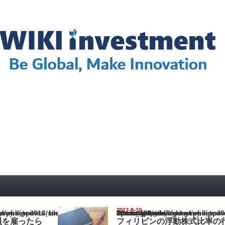
2017-8-10
pines_blog/wp-content/themes/gorgeous_tcd013/single.php
Warning
: Undefined array key "show_category" in
/home/netst/kuno-cpa.co.jp/public_html/philippines_blog/wp-content/the
on line
183
員を雇ったら
フィリピンの浮動株式比率の