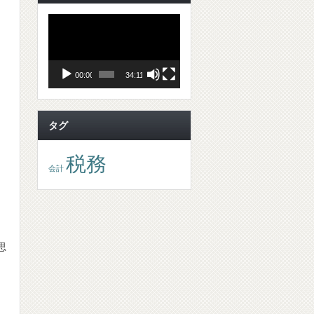
動
画
プ
レ
ー
ヤ
00:00
34:11
ー
タグ
税務
会計
う
思