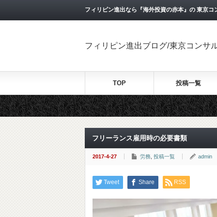
フィリピン進出なら『海外投資の赤本』の 東京コ
フィリピン進出ブログ/東京コンサ
TOP
投稿一覧
フリーランス雇用時の必要書類
2017-4-27
労務
,
投稿一覧
admin
Tweet
Share
RSS