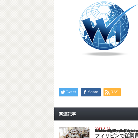
Tweet
Share
RSS
関連記事
2017-8-24
Warning
: Undefined array key "show_category" in
/home/netst/kuno-cpa.co.jp/public_html/philip
on line
183
フィリピンで従業