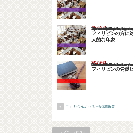
2012-8-27
Warning
: Undefined array key "show_category" in
/home/netst/kuno-cpa.co.jp/public_html/philip
on line
183
フィリピンの方に
人的な印象
2017-9-21
Warning
: Undefined array key "show_category" in
/home/netst/kuno-cpa.co.jp/public_html/philip
on line
183
フィリピンの労働
フィリピンにおける社会保障政策
トップページに戻る