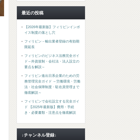
最近の投稿
【2026年最新版】フィリピンインボ
イス制度の落とし穴
フィリピン－輸出業者登録の有効期
限延長
フィリピンのビジネス法務完全ガイ
ド～外資規制・会社法・法人設立の
要点を解説～
フィリピン進出日系企業のための労
務管理完全ガイド ～労働環境・労働
法・社会保障制度・駐在員管理まで
徹底解説～
フィリピンで会社設立する完全ガイ
ド 【2025年最新版】費用・手続
き・必要書類・注意点を徹底解説
↓チャンネル登録↓