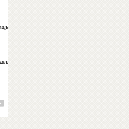
mes/gorgeous_tcd013/single.php
上
mes/gorgeous_tcd013/single.php