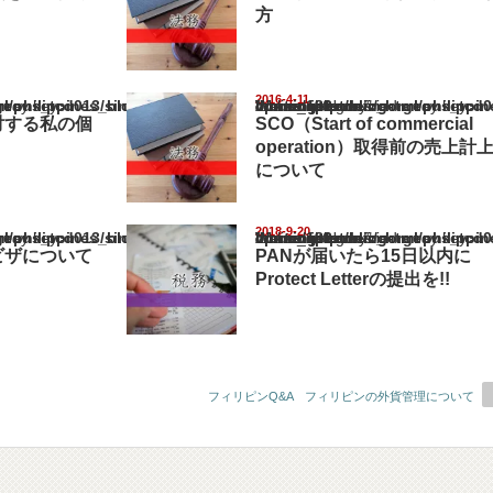
方
2016-4-11
pines_blog/wp-content/themes/gorgeous_tcd013/single.php
Warning
: Undefined array key "show_category" in
/home/netst/kuno-cpa.co.jp/public_html/philippines_blog/wp-content/the
on line
183
対する私の個
SCO（Start of commercial
operation）取得前の売上計
について
2018-9-20
pines_blog/wp-content/themes/gorgeous_tcd013/single.php
Warning
: Undefined array key "show_category" in
/home/netst/kuno-cpa.co.jp/public_html/philippines_blog/wp-content/the
on line
183
ビザについて
PANが届いたら15日以内に
Protect Letterの提出を!!
フィリピンQ&A フィリピンの外貨管理について