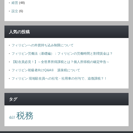
経営
(48)
設立
(6)
人気の投稿
フィリピンへの外貨持ち込み制限について
フィリピン労働法（基礎編）：フィリピンの労働時間と割増賃金は？
【駐在員必見！】～全世界所得課税とは？個人所得税の確定申告～
フィリピン初級者向けQ&A① 源泉税について
フィリピン 現地駐在員への社宅・社用車の付与で、追徴課税？！
タグ
税務
会計