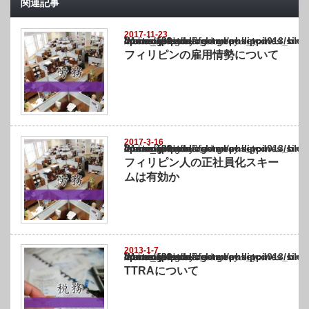
関連記事
2017-11-23
Warning
: Undefined array key "show_category" in
/home/netst/kuno-cpa.co.jp/public_html/philippines_blog/wp-content/themes/gorgeous_tcd
on line
183
フィリピンの雇用情勢について
2017-3-16
Warning
: Undefined array key "show_category" in
/home/netst/kuno-cpa.co.jp/public_html/philippines_blog/wp-content/themes/gorgeous_tcd
on line
183
フィリピン人の正社員化スキー
ムは有効か
2013-1-7
Warning
: Undefined array key "show_category" in
/home/netst/kuno-cpa.co.jp/public_html/philippines_blog/wp-content/themes/gorgeous_tcd
on line
183
TTRAについて