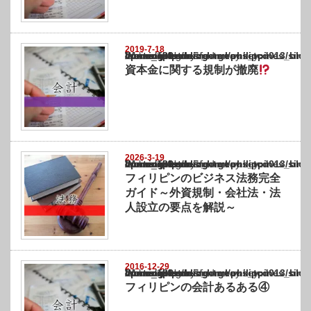
2019-7-18
Warning
: Undefined array key "show_category" in
/home/netst/kuno-cpa.co.jp/public_html/philippines_blog/wp-content/themes/gorgeous_tcd
on line
183
資本金に関する規制が撤廃
2026-3-19
Warning
: Undefined array key "show_category" in
/home/netst/kuno-cpa.co.jp/public_html/philippines_blog/wp-content/themes/gorgeous_tcd
on line
183
フィリピンのビジネス法務完全
ガイド～外資規制・会社法・法
人設立の要点を解説～
2016-12-29
Warning
: Undefined array key "show_category" in
/home/netst/kuno-cpa.co.jp/public_html/philippines_blog/wp-content/themes/gorgeous_tcd
on line
183
フィリピンの会計あるある④