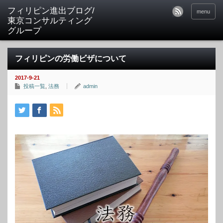
フィリピン進出ブログ/
menu
東京コンサルティング
グループ
フィリピンの労働ビザについて
2017-9-21
投稿一覧
,
法務
admin