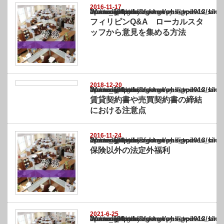
2016-11-17
Warning
: Undefined array key "show_category" in
/home/netst/kuno-cpa.co.jp/public_html/philippines_blog/wp-content/themes/gorgeous_tcd
on line
183
フィリピンQ&A ローカルスタ
ッフから意見を集める方法
2018-12-20
Warning
: Undefined array key "show_category" in
/home/netst/kuno-cpa.co.jp/public_html/philippines_blog/wp-content/themes/gorgeous_tcd
on line
183
賃貸契約書や売買契約書の締結
における注意点
2016-11-24
Warning
: Undefined array key "show_category" in
/home/netst/kuno-cpa.co.jp/public_html/philippines_blog/wp-content/themes/gorgeous_tcd
on line
183
保険以外の法定外福利
2021-6-25
Warning
: Undefined array key "show_category" in
/home/netst/kuno-cpa.co.jp/public_html/philippines_blog/wp-content/themes/gorgeous_tcd
on line
183