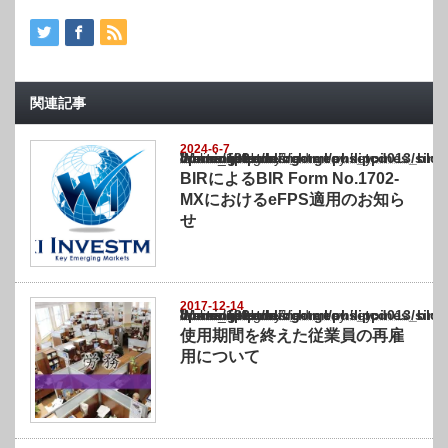
関連記事
2024-6-7
Warning
: Undefined array key "show_category" in
/home/netst/kuno-cpa.co.jp/public_html/philippines_blog/wp-content/themes/gorgeous_tcd
on line
183
BIRによるBIR Form No.1702-
MXにおけるeFPS適用のお知ら
せ
2017-12-14
Warning
: Undefined array key "show_category" in
/home/netst/kuno-cpa.co.jp/public_html/philippines_blog/wp-content/themes/gorgeous_tcd
on line
183
使用期間を終えた従業員の再雇
用について