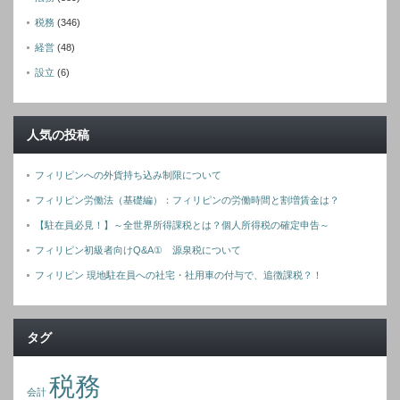
税務
(346)
経営
(48)
設立
(6)
人気の投稿
フィリピンへの外貨持ち込み制限について
フィリピン労働法（基礎編）：フィリピンの労働時間と割増賃金は？
【駐在員必見！】～全世界所得課税とは？個人所得税の確定申告～
フィリピン初級者向けQ&A① 源泉税について
フィリピン 現地駐在員への社宅・社用車の付与で、追徴課税？！
タグ
税務
会計