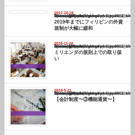
2017-10-19
Warning
: Undefined array key "show_category" in
/home/netst/kuno-cpa.co.jp/public_html/philippines_blog/wp-content/themes/gorgeous_tcd
on line
183
2019年までにフィリピンの外資
規制が大幅に緩和
2016-11-10
Warning
: Undefined array key "show_category" in
/home/netst/kuno-cpa.co.jp/public_html/philippines_blog/wp-content/themes/gorgeous_tcd
on line
183
ミリエンダの規則上での取り扱
い
2019-5-21
Warning
: Undefined array key "show_category" in
/home/netst/kuno-cpa.co.jp/public_html/philippines_blog/wp-content/themes/gorgeous_tcd
on line
183
【会計制度〜③機能通貨〜】