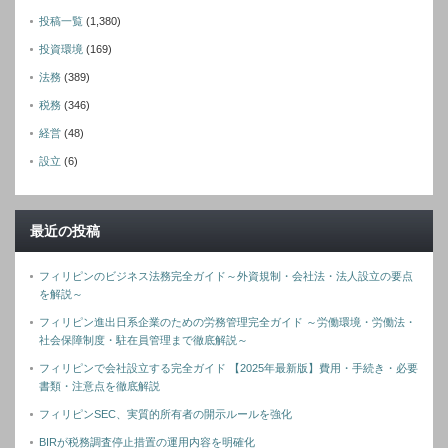
投稿一覧
(1,380)
投資環境
(169)
法務
(389)
税務
(346)
経営
(48)
設立
(6)
最近の投稿
フィリピンのビジネス法務完全ガイド～外資規制・会社法・法人設立の要点
を解説～
フィリピン進出日系企業のための労務管理完全ガイド ～労働環境・労働法・
社会保障制度・駐在員管理まで徹底解説～
フィリピンで会社設立する完全ガイド 【2025年最新版】費用・手続き・必要
書類・注意点を徹底解説
フィリピンSEC、実質的所有者の開示ルールを強化
BIRが税務調査停止措置の運用内容を明確化