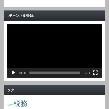
↓チャンネル登録↓
動
画
プ
レ
ー
ヤ
ー
00:00
34:11
タグ
税務
会計