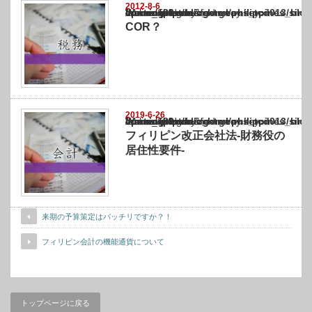
2012-8-6
Warning
: Undefined array key "show_category" in
/home/netst/kuno-cpa.co.jp/public_html/philippines_blog/wp-content/themes/gorgeous_tcd
on line
183
COR？
2019-6-26
Warning
: Undefined array key "show_category" in
/home/netst/kuno-cpa.co.jp/public_html/philippines_blog/wp-content/themes/gorgeous_tcd
on line
183
フィリピン改正会社法-財務役の
居住性要件-
来期の予算策定はバッチリですか？！
フィリピン会計の機能通貨について
トップページに戻る