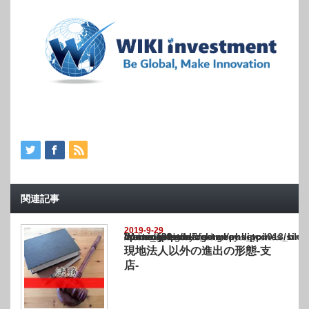
関連記事
2019-9-29
Warning
: Undefined array key "show_category" in
/home/netst/kuno-cpa.co.jp/public_html/philippines_blog/wp-content/themes/gorgeous_tcd
on line
183
現地法人以外の進出の形態-支
店-