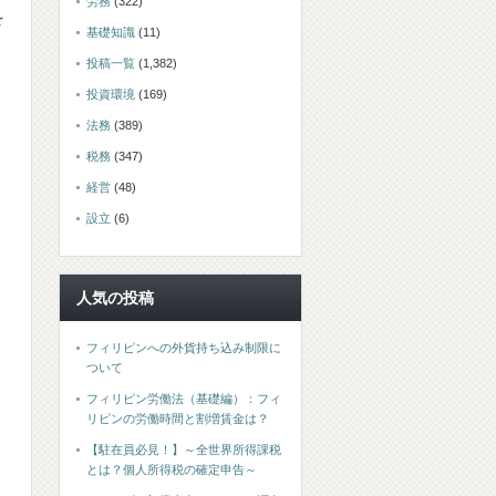
労務
(322)
を
基礎知識
(11)
投稿一覧
(1,382)
投資環境
(169)
法務
(389)
税務
(347)
経営
(48)
設立
(6)
人気の投稿
フィリピンへの外貨持ち込み制限に
ついて
フィリピン労働法（基礎編）：フィ
リピンの労働時間と割増賃金は？
【駐在員必見！】～全世界所得課税
とは？個人所得税の確定申告～