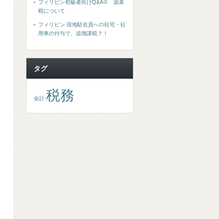
フィリピン初級者向けQ&A① 源泉
税について
フィリピン 現地駐在員への社宅・社
用車の付与で、追徴課税？！
タグ
税務
会計