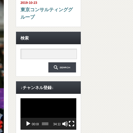
2019-10-23
東京コンサルティンググ
ループ
検索
↓チャンネル登録↓
動
画
プ
レ
ー
ヤ
00:00
34:11
ー