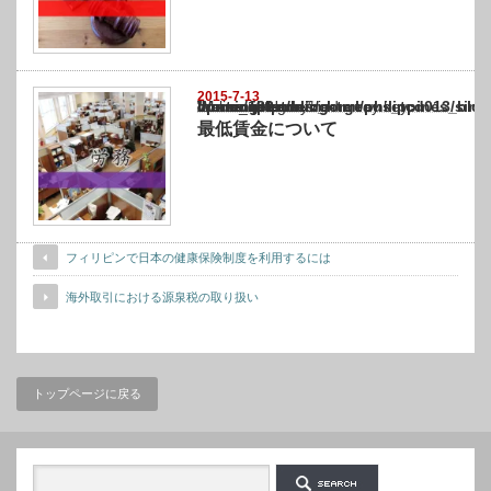
2015-7-13
Warning
: Undefined array key "show_category" in
/home/netst/kuno-cpa.co.jp/public_html/philippines_blog/wp-content/themes/gorgeous_tcd
on line
183
最低賃金について
フィリピンで日本の健康保険制度を利用するには
海外取引における源泉税の取り扱い
トップページに戻る