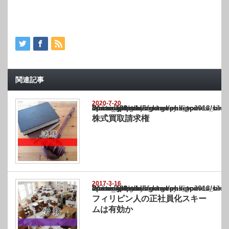
関連記事
2020-7-20
Warning
: Undefined array key "show_category" in
/home/netst/kuno-cpa.co.jp/public_html/philippines_blog/wp-content/themes/gorgeous_tcd
on line
183
株式買取請求権
2017-3-16
Warning
: Undefined array key "show_category" in
/home/netst/kuno-cpa.co.jp/public_html/philippines_blog/wp-content/themes/gorgeous_tcd
on line
183
フィリピン人の正社員化スキー
ムは有効か