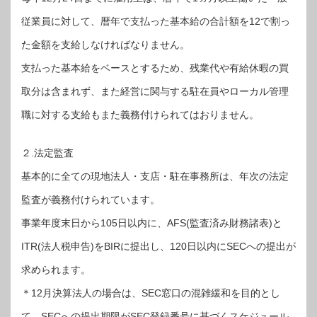
従業員に対して、暦年で支払った基本給の合計額を12で割っ
た金額を支給しなければなりません。
支払った基本給をベースとするため、残業代や有給休暇の買
取分は含まれず、また経営に関与する駐在員やローカル管理
職に対する支給もまた義務付けられてはおりません。
２.法定監査
基本的に全ての現地法人・支店・駐在事務所は、年次の法定
監査が義務付けられています。
事業年度末日から105日以内に、AFS(監査済み財務諸表)と
ITR(法人税申告)をBIRに提出し、120日以内にSECへの提出が
求められます。
＊12月決算法人の場合は、SEC窓口の混雑緩和を目的とし
て、SECへの提出期限がSEC登録番号に基づくスケジュール