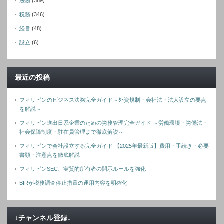
法務
(389)
税務
(346)
経営
(48)
設立
(6)
最近の投稿
フィリピンのビジネス法務完全ガイド～外資規制・会社法・法人設立の要点
を解説～
フィリピン進出日系企業のための労務管理完全ガイド ～労働環境・労働法・
社会保障制度・駐在員管理まで徹底解説～
フィリピンで会社設立する完全ガイド 【2025年最新版】費用・手続き・必要
書類・注意点を徹底解説
フィリピンSEC、実質的所有者の開示ルールを強化
BIRが税務調査停止措置の運用内容を明確化
↓チャンネル登録↓