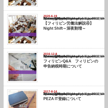
2020-6-19
Warning
: Undefined array key "show_category" in
/home/netst/kuno-cpa.co.jp/public_html/philippines_blog/wp-content/themes/gorgeous_tcd
on line
183
【フィリピン労働法解説④】
Night Shift～深夜割増～
2016-12-8
Warning
: Undefined array key "show_category" in
/home/netst/kuno-cpa.co.jp/public_html/philippines_blog/wp-content/themes/gorgeous_tcd
on line
183
フィリピンQ&A フィリピンの
申告納税時期について
2017-8-24
Warning
: Undefined array key "show_category" in
/home/netst/kuno-cpa.co.jp/public_html/philippines_blog/wp-content/themes/gorgeous_tcd
on line
183
PEZA IT登録について