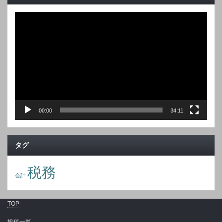
動
画
プ
レ
ー
ヤ
ー
00:00
34:11
タグ
税務
会計
TOP