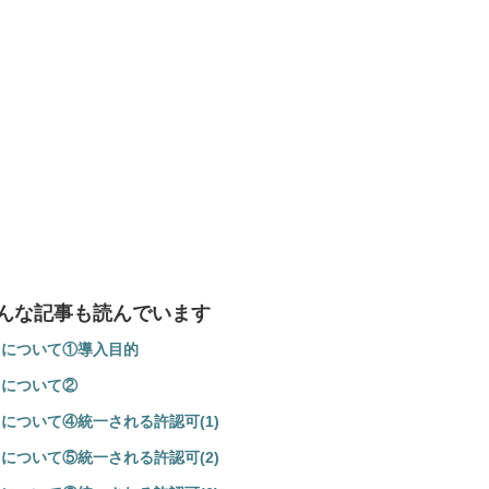
んな記事も読んでいます
）について①導入目的
）について②
について④統一される許認可(1)
について⑤統一される許認可(2)