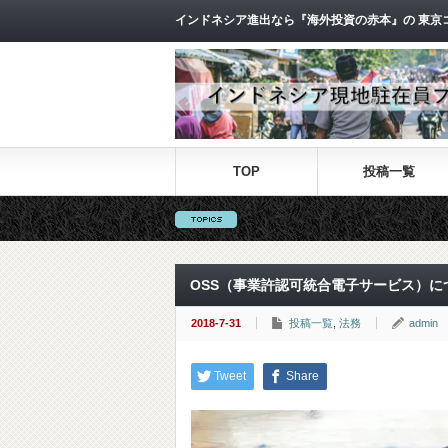
インドネシア進出なら『海外投資の赤本』の 東京
TOP
投稿一覧
OSS（事業許認可統合電子サービス）に
2018-7-31
投稿一覧
,
法務
admin
Tweet
Share