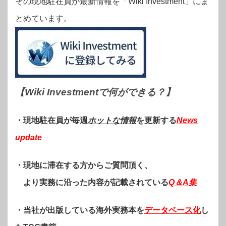
その現地駐在員が最新情報を「Wiki Investment」にま
とめています。
【Wiki Investmentで何ができる？
】
・現地駐在員が毎週
ホットな情報
を更新する
News
update
・現地に滞在する方からご質問頂く、
より実務に沿った内容が記載されている
Q＆A集
・当社が出版している海外実務本を
データベース化
し