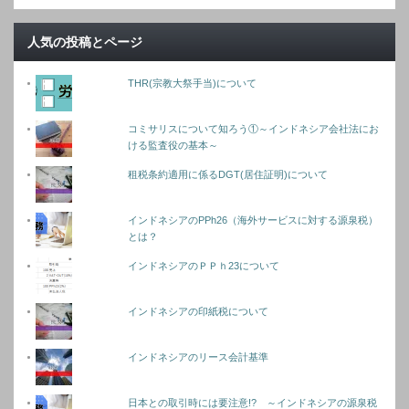
人気の投稿とページ
THR(宗教大祭手当)について
コミサリスについて知ろう①～インドネシア会社法にお
ける監査役の基本～
租税条約適用に係るDGT(居住証明)について
インドネシアのPPh26（海外サービスに対する源泉税）
とは？
インドネシアのＰＰｈ23について
インドネシアの印紙税について
インドネシアのリース会計基準
日本との取引時には要注意!? ～インドネシアの源泉税