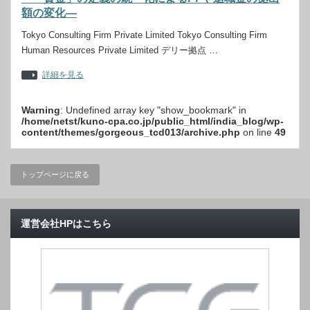
額の変化―
Tokyo Consulting Firm Private Limited Tokyo Consulting Firm
Human Resources Private Limited デリー拠点 …
詳細を見る
Warning
: Undefined array key "show_bookmark" in
/home/netst/kuno-cpa.co.jp/public_html/india_blog/wp-
content/themes/gorgeous_tcd013/archive.php
on line
49
トップページに戻る
運営会社HPはこちら