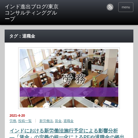
インド進出ブログ/東京
menu
コンサルティンググル
ープ
タグ：退職金
2021-4-20
労務
,
投稿一覧
新労働法
,
賃金
,
退職金
インドにおける新労働法施行予定による影響分析
―「賃金」の定義の統一化によるPFや退職金の拠出