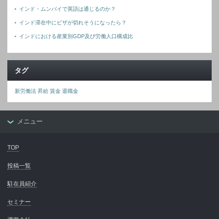
インド・ムンバイで英語は通じるのか？
インド滞在中にビザが切れそうになったら？
インドにおける産業別GDP及び労働人口構成比
タグ
新労働法
昇給
賃金
退職金
メニュー
TOP
投稿一覧
駐在員紹介
セミナー