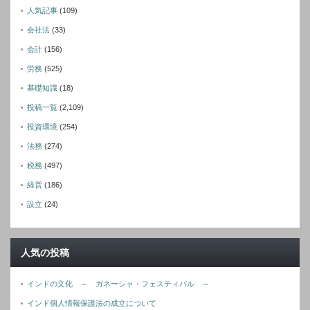
人気記事
(109)
会社法
(33)
会計
(156)
労務
(525)
基礎知識
(18)
投稿一覧
(2,109)
投資環境
(254)
法務
(274)
税務
(497)
経営
(186)
設立
(24)
人気の投稿
インドの文化 ～ ガネーシャ・フェスティバル ～
インド個人情報保護法の成立について