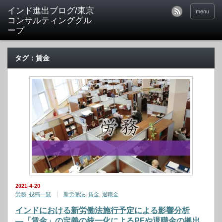
インド進出ブログ/東京
menu
コンサルティンググル
ープ
タグ：賃金
2021-4-20
労務
,
投稿一覧
新労働法
,
賃金
,
退職金
インドにおける新労働法施行予定による影響分析
―「賃金」の定義の統一化によるPFや退職金の拠出