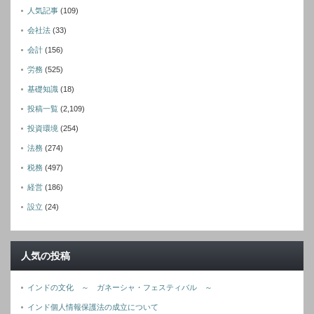
人気記事
(109)
会社法
(33)
会計
(156)
労務
(525)
基礎知識
(18)
投稿一覧
(2,109)
投資環境
(254)
法務
(274)
税務
(497)
経営
(186)
設立
(24)
人気の投稿
インドの文化 ～ ガネーシャ・フェスティバル ～
インド個人情報保護法の成立について