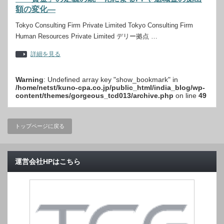
額の変化―
Tokyo Consulting Firm Private Limited Tokyo Consulting Firm
Human Resources Private Limited デリー拠点 …
詳細を見る
Warning
: Undefined array key "show_bookmark" in
/home/netst/kuno-cpa.co.jp/public_html/india_blog/wp-
content/themes/gorgeous_tcd013/archive.php
on line
49
トップページに戻る
運営会社HPはこちら