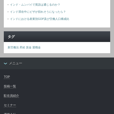
インド・ムンバイで英語は通じるのか？
インド滞在中にビザが切れそうになったら？
インドにおける産業別GDP及び労働人口構成比
タグ
新労働法
昇給
賃金
退職金
メニュー
TOP
投稿一覧
駐在員紹介
セミナー