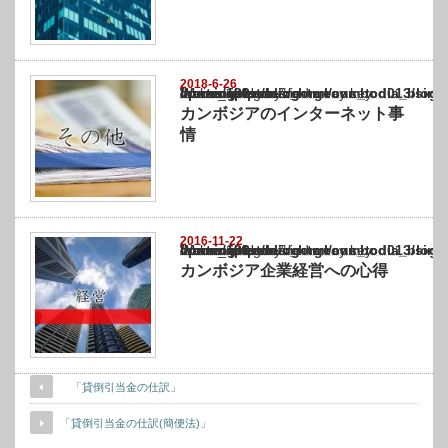
2018-6-26
Warning
: Undefined array key "show_category" in
/home/netst/kuno-cpa.co.jp/public_html/cambodia_blog/wp-content/themes/gorgeous_tcd0
on line
183
カンボジアのインターネット事
情
2016-11-22
Warning
: Undefined array key "show_category" in
/home/netst/kuno-cpa.co.jp/public_html/cambodia_blog/wp-content/themes/gorgeous_tcd0
on line
183
カンボジア企業経営への心得
「貸倒引当金の仕訳」
「貸倒引当金の仕訳(簡便法)」