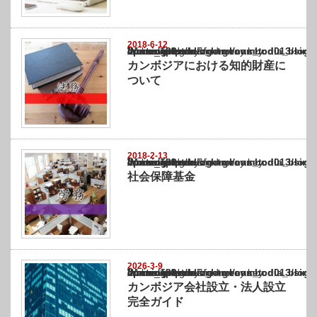
2018-6-12
Warning
: Undefined array key "show_category" in
/home/netst/kuno-cpa.co.jp/public_html/cambodia_blog/wp-content/themes/gorgeous_tcd0
on line
183
カンボジアにおける知的財産に
ついて
2018-2-13
Warning
: Undefined array key "show_category" in
/home/netst/kuno-cpa.co.jp/public_html/cambodia_blog/wp-content/themes/gorgeous_tcd0
on line
183
社会保障基金
2026-3-9
Warning
: Undefined array key "show_category" in
/home/netst/kuno-cpa.co.jp/public_html/cambodia_blog/wp-content/themes/gorgeous_tcd0
on line
183
カンボジア会社設立・法人設立
完全ガイド