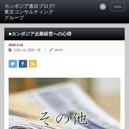
カンボジア進出ブログ/
menu
東京コンサルティング
グループ
■カンボジア企業経営への心得
2016-2-22
お知らせ
,
投稿一覧
admin