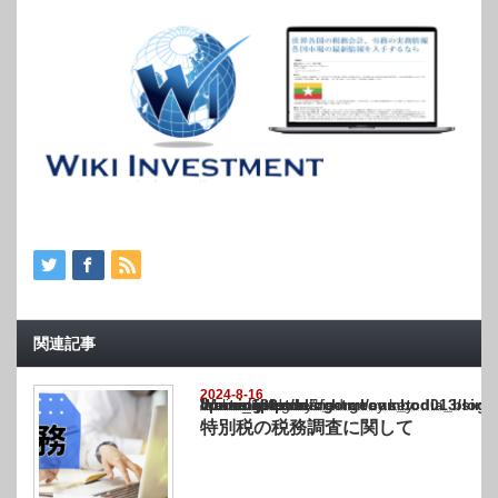
関連記事
2024-8-16
Warning
: Undefined array key "show_category" in
/home/netst/kuno-cpa.co.jp/public_html/cambodia_blog/wp-content/themes/gorgeous_tcd0
on line
183
特別税の税務調査に関して