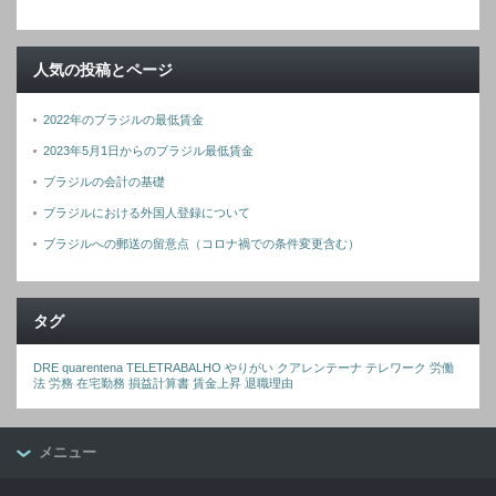
人気の投稿とページ
2022年のブラジルの最低賃金
2023年5月1日からのブラジル最低賃金
ブラジルの会計の基礎
ブラジルにおける外国人登録について
ブラジルへの郵送の留意点（コロナ禍での条件変更含む）
タグ
DRE
quarentena
TELETRABALHO
やりがい
クアレンテーナ
テレワーク
労働
法
労務
在宅勤務
損益計算書
賃金上昇
退職理由
メニュー