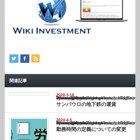
関連記事
2020-3-19
Warning
: Undefined array key "show_category" in
/home/netst/kuno-cpa.co.jp/public_html/brazil_blog/wp-content/themes/gorgeous_tcd0
on line
183
サンパウロの地下鉄の運賃
2024-4-5
Warning
: Undefined array key "show_category" in
/home/netst/kuno-cpa.co.jp/public_html/brazil_blog/wp-content/themes/gorgeous_tcd0
on line
183
勤務時間の定義についての変更