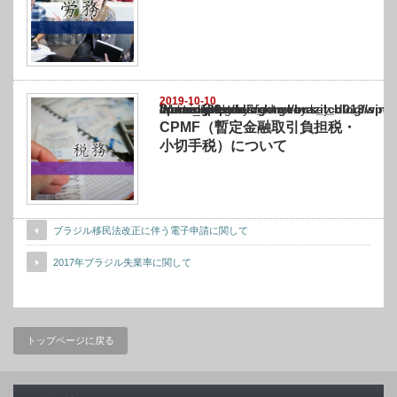
2019-10-10
Warning
: Undefined array key "show_category" in
/home/netst/kuno-cpa.co.jp/public_html/brazil_blog/wp-content/themes/gorgeous_tcd0
on line
183
CPMF（暫定金融取引負担税・
小切手税）について
ブラジル移民法改正に伴う電子申請に関して
2017年ブラジル失業率に関して
トップページに戻る