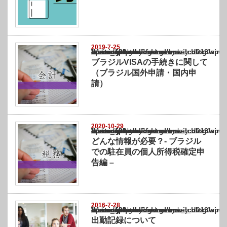
2019-7-25
Warning
: Undefined array key "show_category" in
/home/netst/kuno-cpa.co.jp/public_html/brazil_blog/wp-content/themes/gorgeous_tcd0
on line
183
ブラジルVISAの手続きに関して
（ブラジル国外申請・国内申
請）
2020-10-29
Warning
: Undefined array key "show_category" in
/home/netst/kuno-cpa.co.jp/public_html/brazil_blog/wp-content/themes/gorgeous_tcd0
on line
183
どんな情報が必要？- ブラジル
での駐在員の個人所得税確定申
告編 –
2016-7-28
Warning
: Undefined array key "show_category" in
/home/netst/kuno-cpa.co.jp/public_html/brazil_blog/wp-content/themes/gorgeous_tcd0
on line
183
出勤記録について