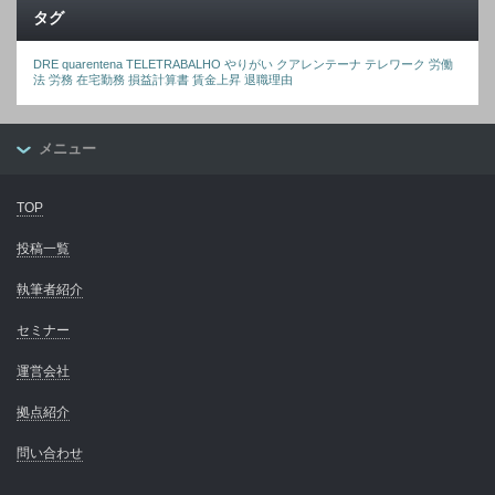
タグ
DRE
quarentena
TELETRABALHO
やりがい
クアレンテーナ
テレワーク
労働
法
労務
在宅勤務
損益計算書
賃金上昇
退職理由
メニュー
TOP
投稿一覧
執筆者紹介
セミナー
運営会社
拠点紹介
問い合わせ