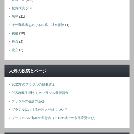
投資環境
(78)
法務
(21)
海外勤務者をめぐる税務、社会保険
(1)
税務
(90)
経営
(2)
設立
(2)
人気の投稿とページ
2022年のブラジルの最低賃金
2023年5月1日からのブラジル最低賃金
ブラジルの会計の基礎
ブラジルにおける外国人登録について
ブラジルへの郵送の留意点（コロナ禍での条件変更含む）