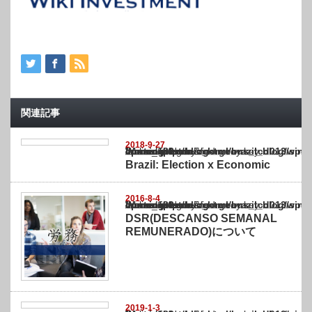
関連記事
2018-9-27
Warning
: Undefined array key "show_category" in
/home/netst/kuno-cpa.co.jp/public_html/brazil_blog/wp-content/themes/gorgeous_tcd0
on line
183
Brazil: Election x Economic
2016-8-4
Warning
: Undefined array key "show_category" in
/home/netst/kuno-cpa.co.jp/public_html/brazil_blog/wp-content/themes/gorgeous_tcd0
on line
183
DSR(DESCANSO SEMANAL
REMUNERADO)について
2019-1-3