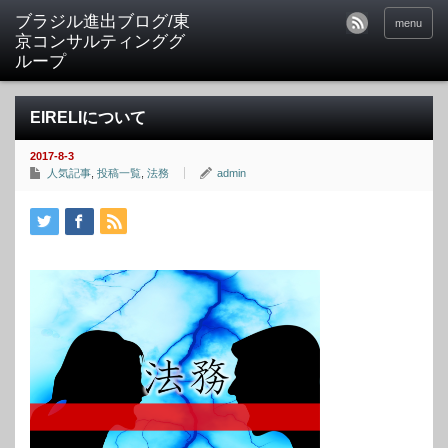
ブラジル進出ブログ/東
menu
京コンサルティンググ
ループ
EIRELIについて
2017-8-3
人気記事
,
投稿一覧
,
法務
admin