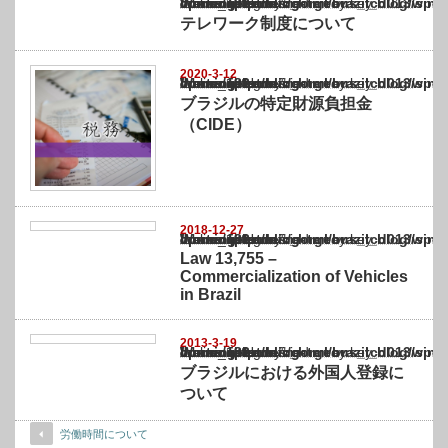
Warning
: Undefined array key "show_category" in
/home/netst/kuno-cpa.co.jp/public_html/brazil_blog/wp-content/themes/gorgeous_tcd0
on line
183
テレワーク制度について
2020-3-12
Warning
: Undefined array key "show_category" in
/home/netst/kuno-cpa.co.jp/public_html/brazil_blog/wp-content/themes/gorgeous_tcd0
on line
183
ブラジルの特定財源負担金
（CIDE）
2018-12-27
Warning
: Undefined array key "show_category" in
/home/netst/kuno-cpa.co.jp/public_html/brazil_blog/wp-content/themes/gorgeous_tcd0
on line
183
Law 13,755 –
Commercialization of Vehicles
in Brazil
2013-3-19
Warning
: Undefined array key "show_category" in
/home/netst/kuno-cpa.co.jp/public_html/brazil_blog/wp-content/themes/gorgeous_tcd0
on line
183
ブラジルにおける外国人登録に
ついて
労働時間について