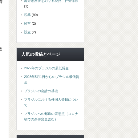
海外勤務者をめぐる税務、社会保険
課
(1)
税務
(90)
経営
(2)
設立
(2)
送
人気の投稿とページ
2022年のブラジルの最低賃金
2023年5月1日からのブラジル最低賃
金
ブラジルの会計の基礎
ブラジルにおける外国人登録につい
て
ブラジルへの郵送の留意点（コロナ
禍での条件変更含む）