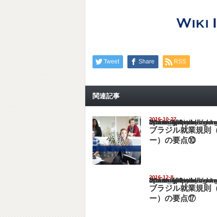
Tweet
Share
RSS
関連記事
2016-10-27
Warning
: Undefined array key "show_category" in
/home/netst/kuno-cpa.co.jp/public_html/braz
on line
183
ブラジル就業規則（
ー）の要点⑩
2016-12-8
Warning
: Undefined array key "show_category" in
/home/netst/kuno-cpa.co.jp/public_html/braz
on line
183
ブラジル就業規則（
ー）の要点⑰