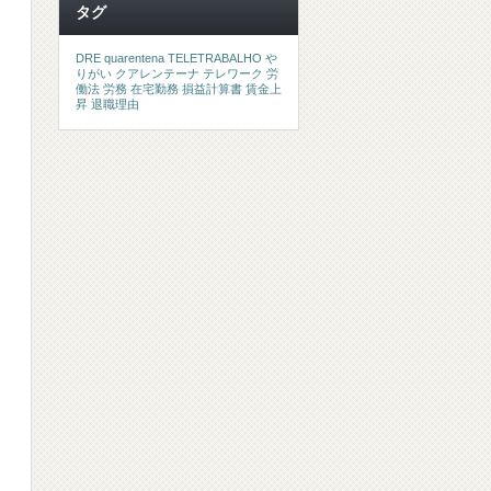
タグ
DRE
quarentena
TELETRABALHO
や
りがい
クアレンテーナ
テレワーク
労
働法
労務
在宅勤務
損益計算書
賃金上
昇
退職理由