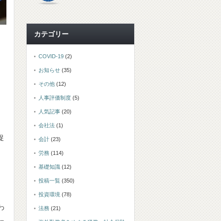
カテゴリー
COVID-19
(2)
お知らせ
(35)
その他
(12)
人事評価制度
(5)
人気記事
(20)
会社法
(1)
促
会計
(23)
労務
(114)
基礎知識
(12)
投稿一覧
(350)
投資環境
(78)
わ
法務
(21)