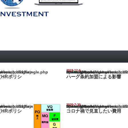
2018-12-6
il_blog/wp-content/themes/gorgeous_tcd013/single.php
Warning
: Undefined array key "show_category" in
/home/netst/kuno-cpa.co.jp/public_html/brazil_blog/wp-content/them
on line
183
HRポリシ
ハーグ条約加盟による影響
2020-7-30
il_blog/wp-content/themes/gorgeous_tcd013/single.php
Warning
: Undefined array key "show_category" in
/home/netst/kuno-cpa.co.jp/public_html/brazil_blog/wp-content/them
on line
183
HRポリシ
コロナ禍で見直したい費用