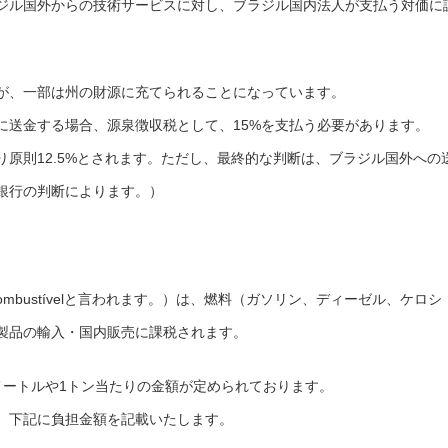
ジル国外からの技術サービスに対し、ブラジル国内法人が支払う対価に
すが、一部は州の財源に充てられることになっています。
に送金する場合、源泉徴収税として、15%を支払う必要があります。
原則12.5%とされます。ただし、最終的な判断は、ブラジル国外への
銀行の判断によります。）
ombustívelと言われます。）は、燃料（ガソリン、ディーゼル、ケロシ
製品の輸入・国内販売に課税されます。
メートルや1トン当たりの金額が定められております。
、下記に負担金額を記載いたします。