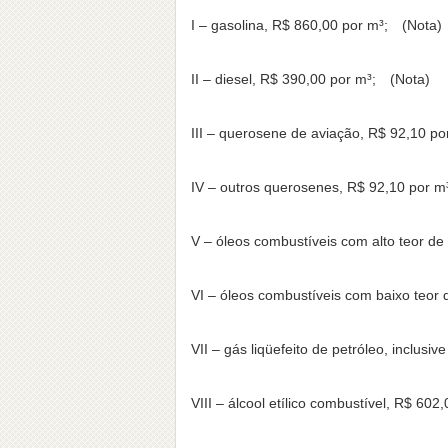
I – gasolina, R$ 860,00 por m³; (Nota)
II – diesel, R$ 390,00 por m³; (Nota)
III – querosene de aviação, R$ 92,10 p
IV – outros querosenes, R$ 92,10 por 
V – óleos combustíveis com alto teor de
VI – óleos combustíveis com baixo teor 
VII – gás liqüefeito de petróleo, inclusi
VIII – álcool etílico combustível, R$ 602