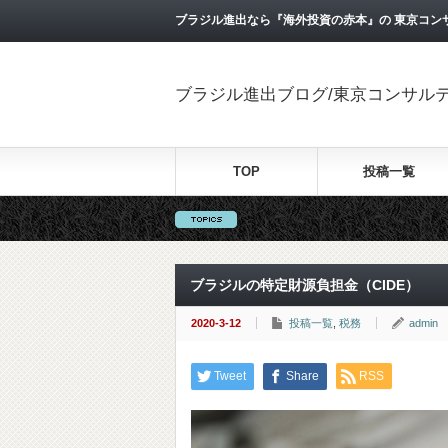
ブラジル進出なら『海外投資の赤本』の 東京コン
ブラジル進出ブログ/東京コンサル
TOP
投稿一覧
ブラジルの特定財源負担金（CIDE）
2020-3-12
投稿一覧
,
税務
admin
Tweet
Share
RSS