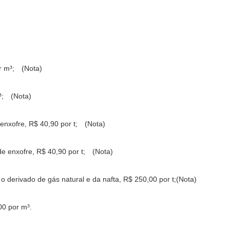
or m³; (Nota)
m³; (Nota)
 enxofre, R$ 40,90 por t; (Nota)
de enxofre, R$ 40,90 por t; (Nota)
ve o derivado de gás natural e da nafta, R$ 250,00 por t;(Nota)
,00 por m³.