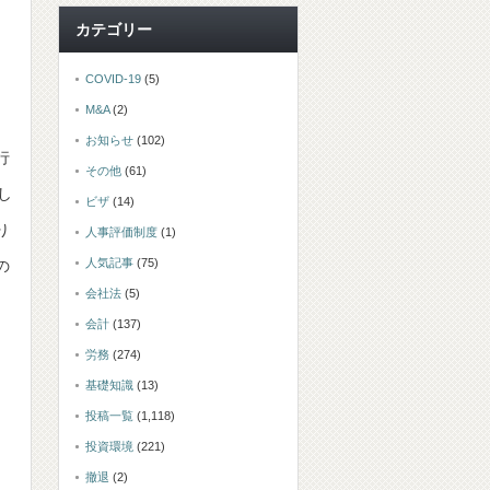
カテゴリー
COVID-19
(5)
M&A
(2)
お知らせ
(102)
行
その他
(61)
し
ビザ
(14)
り
人事評価制度
(1)
人気記事
(75)
の
会社法
(5)
会計
(137)
労務
(274)
基礎知識
(13)
投稿一覧
(1,118)
投資環境
(221)
撤退
(2)