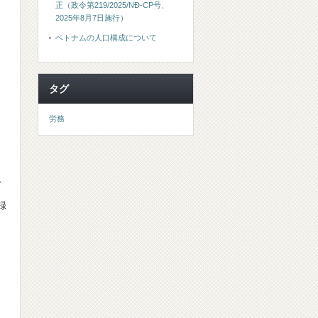
正（政令第219/2025/NĐ-CP号、
2025年8月7日施行）
ベトナムの人口構成について
タグ
労務
を
録