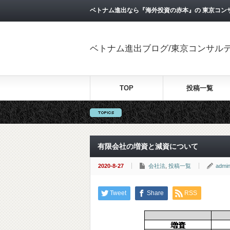
ベトナム進出なら『海外投資の赤本』の 東京コン
ベトナム進出ブログ/東京コンサル
TOP
投稿一覧
有限会社の増資と減資について
2020-8-27
会社法
,
投稿一覧
admi
Tweet
Share
RSS