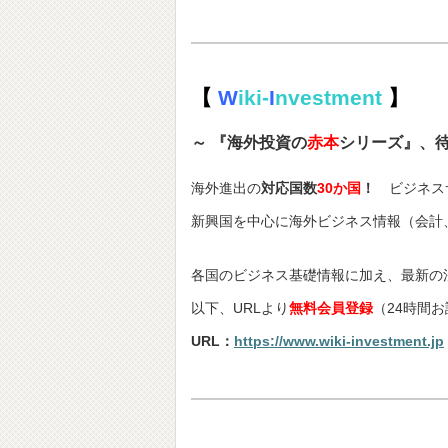
【
W
iki-
I
nvestment
】
～ 『海外投資の
赤本
シリーズ』、
海外進出の
対応国数
30か国
！
ビジネス
新興国を中心に海外ビジネス情報（会計
各国のビジネス基礎情報に加え、最新の
以下、URLより
無料会員登録
（24時間
URL：
https://www.wiki-investment.jp