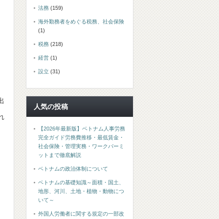
法務
(159)
海外勤務者をめぐる税務、社会保険
(1)
税務
(218)
経営
(1)
設立
(31)
出
人気の投稿
れ
【2026年最新版】ベトナム人事労務
完全ガイド労務費推移・最低賃金・
社会保険・管理実務・ワークパーミ
ットまで徹底解説
ベトナムの政治体制について
ベトナムの基礎知識～面積・国土、
地形、河川、土地・植物・動物につ
いて～
外国人労働者に関する規定の一部改