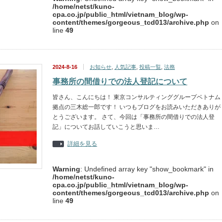
/home/netst/kuno-
cpa.co.jp/public_html/vietnam_blog/wp-
content/themes/gorgeous_tcd013/archive.php
on
line
49
2024-8-16
お知らせ
,
人気記事
,
投稿一覧
,
法務
事務所の間借りでの法人登記について
皆さん、こんにちは！ 東京コンサルティンググループベトナム
拠点の三木総一郎です！ いつもブログをお読みいただきありが
とうございます。 さて、今回は「事務所の間借りでの法人登
記」についてお話していこうと思いま…
詳細を見る
Warning
: Undefined array key "show_bookmark" in
/home/netst/kuno-
cpa.co.jp/public_html/vietnam_blog/wp-
content/themes/gorgeous_tcd013/archive.php
on
line
49