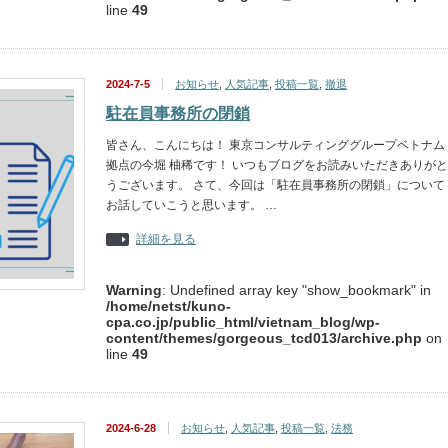
line
49
2024-7-5
お知らせ
,
人気記事
,
投稿一覧
,
撤退
駐在員事務所の閉鎖
皆さん、こんにちは！ 東京コンサルティンググループベトナム
拠点の今堀 柚稀です！ いつもブログをお読みいただきありがと
うございます。 さて、今回は「駐在員事務所の閉鎖」について
お話していこうと思います。 …
詳細を見る
Warning
: Undefined array key "show_bookmark" in
/home/netst/kuno-
cpa.co.jp/public_html/vietnam_blog/wp-
content/themes/gorgeous_tcd013/archive.php
on
line
49
2024-6-28
お知らせ
,
人気記事
,
投稿一覧
,
法務