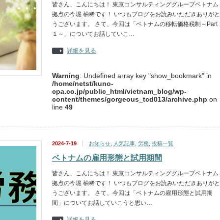
皆さん、こんにちは！ 東京コンサルティンググループベトナム
拠点の今堀 柚稀です！ いつもブログをお読みいただきありがと
うございます。 さて、今回は「ベトナムの移転価格税制～Part
１～」についてお話していこ…
詳細を見る
Warning
: Undefined array key "show_bookmark" in
/home/netst/kuno-
cpa.co.jp/public_html/vietnam_blog/wp-
content/themes/gorgeous_tcd013/archive.php
on
line
49
2024-7-19
お知らせ
,
人気記事
,
労務
,
投稿一覧
ベトナムの雇用形態と試用期間
皆さん、こんにちは！ 東京コンサルティンググループベトナム
拠点の今堀 柚稀です！ いつもブログをお読みいただきありがと
うございます。 さて、今回は「ベトナムの雇用形態と試用期
間」についてお話していこうと思い…
詳細を見る