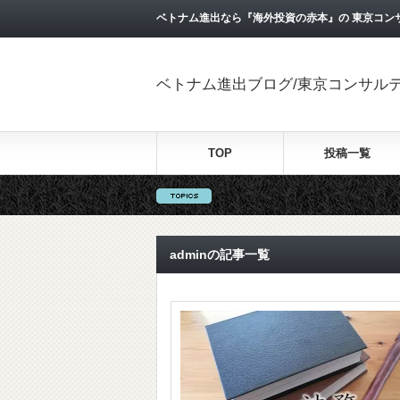
ベトナム進出なら『海外投資の赤本』の 東京コン
ベトナム進出ブログ/東京コンサル
TOP
投稿一覧
adminの記事一覧