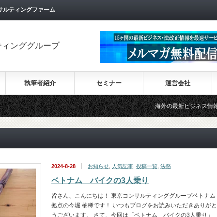
サルティングファーム
ティンググループ
執筆者紹介
セミナー
運営会社
海外の最新ビジネス情報を集めた情報サイト【
2024-8-28
お知らせ
,
人気記事
,
投稿一覧
,
法務
ベトナム バイクの3人乗り
皆さん、こんにちは！ 東京コンサルティンググループベトナム
拠点の今堀 柚稀です！ いつもブログをお読みいただきありがと
うございます。 さて、今回は「ベトナム バイクの3人乗り」