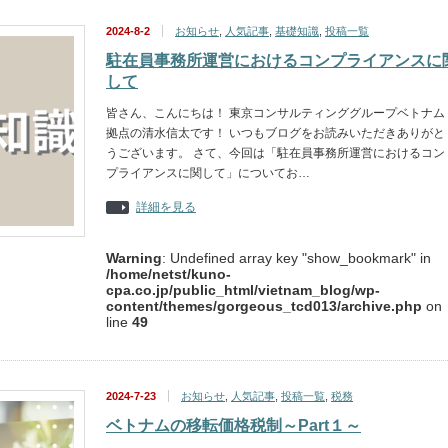
2024-8-2
お知らせ
,
人気記事
,
基礎知識
,
投稿一覧
駐在員事務所運営におけるコンプライアンスに
して
皆さん、こんにちは！ 東京コンサルティンググループベトナム
拠点の清水信太です！ いつもブログをお読みいただきありがと
うございます。 さて、今回は「駐在員事務所運営におけるコン
プライアンスに関して」についてお…
詳細を見る
Warning
: Undefined array key "show_bookmark" in
/home/netst/kuno-
cpa.co.jp/public_html/vietnam_blog/wp-
content/themes/gorgeous_tcd013/archive.php
on
line
49
2024-7-23
お知らせ
,
人気記事
,
投稿一覧
,
税務
ベトナムの移転価格税制～Part１～