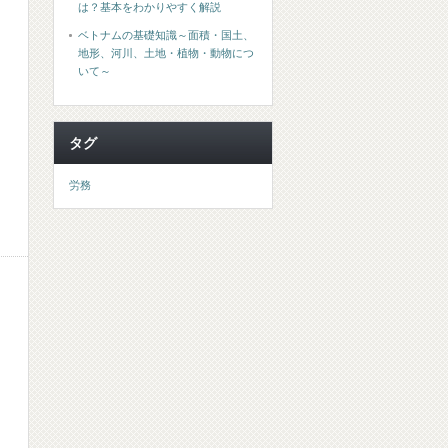
は？基本をわかりやすく解説
ベトナムの基礎知識～面積・国土、
地形、河川、土地・植物・動物につ
いて～
タグ
労務