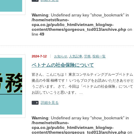
Warning
: Undefined array key "show_bookmark" in
/home/netst/kuno-
cpa.co.jp/public_html/vietnam_blog/wp-
content/themes/gorgeous_tcd013/archive.php
on
line
49
2024-7-12
お知らせ
,
人気記事
,
労務
,
投稿一覧
ベトナムの社会保険について
皆さん、こんにちは！ 東京コンサルティンググループベトナム
拠点の今堀 柚稀です！ いつもブログをお読みいただきありがと
うございます。 さて、今回は「ベトナムの社会保険」について
お話していこうと思います。 …
詳細を見る
Warning
: Undefined array key "show_bookmark" in
/home/netst/kuno-
cpa.co.jp/public_html/vietnam_blog/wp-
content/themes/gorgeous_tcd013/archive.php
on