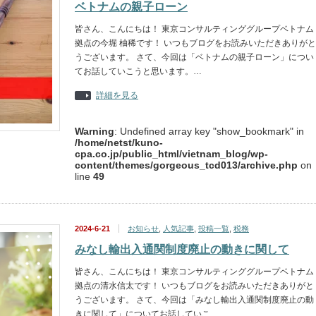
ベトナムの親子ローン
皆さん、こんにちは！ 東京コンサルティンググループベトナム
拠点の今堀 柚稀です！ いつもブログをお読みいただきありがと
うございます。 さて、今回は「ベトナムの親子ローン」につい
てお話していこうと思います。…
詳細を見る
Warning
: Undefined array key "show_bookmark" in
/home/netst/kuno-
cpa.co.jp/public_html/vietnam_blog/wp-
content/themes/gorgeous_tcd013/archive.php
on
line
49
2024-6-21
お知らせ
,
人気記事
,
投稿一覧
,
税務
みなし輸出入通関制度廃止の動きに関して
皆さん、こんにちは！ 東京コンサルティンググループベトナム
拠点の清水信太です！ いつもブログをお読みいただきありがと
うございます。 さて、今回は「みなし輸出入通関制度廃止の動
きに関して」についてお話していこ…