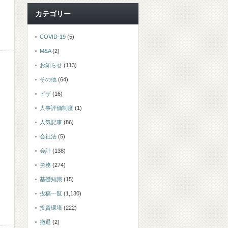
カテゴリー
COVID-19
(5)
M&A
(2)
お知らせ
(113)
その他
(64)
ビザ
(16)
人事評価制度
(1)
人気記事
(86)
会社法
(5)
会計
(138)
労務
(274)
基礎知識
(15)
投稿一覧
(1,130)
投資環境
(222)
撤退
(2)