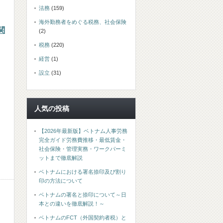
法務
(159)
海外勤務者をめぐる税務、社会保険
関
(2)
税務
(220)
経営
(1)
設立
(31)
人気の投稿
【2026年最新版】ベトナム人事労務
完全ガイド労務費推移・最低賃金・
社会保険・管理実務・ワークパーミ
ットまで徹底解説
ベトナムにおける署名捺印及び割り
印の方法について
ベトナムの署名と捺印について～日
本との違いを徹底解説！～
ベトナムのFCT（外国契約者税）と