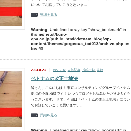
についてお話していこうと思いま…
詳細を見る
Warning
: Undefined array key "show_bookmark" in
/home/netst/kuno-
cpa.co.jp/public_html/vietnam_blog/wp-
content/themes/gorgeous_tcd013/archive.php
on
line
49
2024-8-23
お知らせ
,
人気記事
,
投稿一覧
,
法務
ベトナムの改正土地法
皆さん、こんにちは！ 東京コンサルティンググループベトナム
拠点の今堀 柚稀です！ いつもブログをお読みいただきありがと
うございます。 さて、今回は「ベトナムの改正土地法」につい
てお話していこうと思います。…
詳細を見る
Warning
: Undefined array key "show_bookmark" in