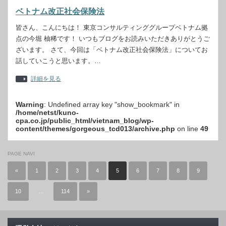
ベトナム改正社会保険法
皆さん、こんにちは！ 東京コンサルティンググループベトナム拠
点の今堀 柚稀です！ いつもブログをお読みいただきありがとうご
ざいます。 さて、今回は「ベトナム改正社会保険法」についてお
話していこうと思います。…
詳細を見る
Warning
: Undefined array key "show_bookmark" in
/home/netst/kuno-
cpa.co.jp/public_html/vietnam_blog/wp-
content/themes/gorgeous_tcd013/archive.php
on line
49
PAGE NAVI
«
1
2
3
4
5
6
7
8
9
10
…
114
»