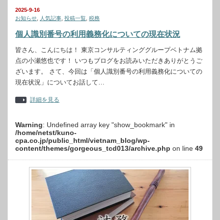
2025-9-16
お知らせ
,
人気記事
,
投稿一覧
,
税務
個人識別番号の利用義務化についての現在状況
皆さん、こんにちは！ 東京コンサルティンググループベトナム拠
点の小瀬悠也です！ いつもブログをお読みいただきありがとうご
ざいます。 さて、今回は「個人識別番号の利用義務化についての
現在状況」についてお話して…
詳細を見る
Warning
: Undefined array key "show_bookmark" in
/home/netst/kuno-
cpa.co.jp/public_html/vietnam_blog/wp-
content/themes/gorgeous_tcd013/archive.php
on line
49