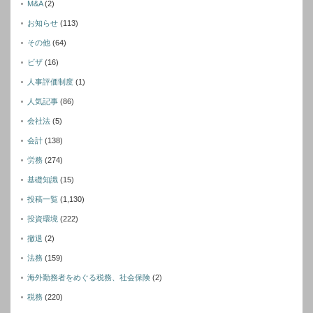
M&A
(2)
お知らせ
(113)
その他
(64)
ビザ
(16)
人事評価制度
(1)
人気記事
(86)
会社法
(5)
会計
(138)
労務
(274)
基礎知識
(15)
投稿一覧
(1,130)
投資環境
(222)
撤退
(2)
法務
(159)
海外勤務者をめぐる税務、社会保険
(2)
税務
(220)