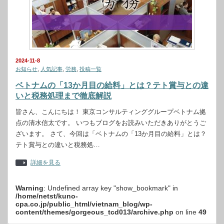
2024-11-8
お知らせ
,
人気記事
,
労務
,
投稿一覧
ベトナムの「13か月目の給料」とは？テト賞与との違
いと税務処理まで徹底解説
皆さん、こんにちは！ 東京コンサルティンググループベトナム拠
点の清水信太です。 いつもブログをお読みいただきありがとうご
ざいます。 さて、今回は「ベトナムの「13か月目の給料」とは？
テト賞与との違いと税務処…
詳細を見る
Warning
: Undefined array key "show_bookmark" in
/home/netst/kuno-
cpa.co.jp/public_html/vietnam_blog/wp-
content/themes/gorgeous_tcd013/archive.php
on line
49