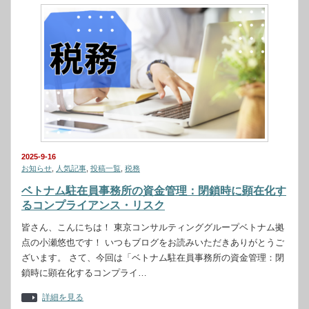
2025-9-16
お知らせ
,
人気記事
,
投稿一覧
,
税務
ベトナム駐在員事務所の資金管理：閉鎖時に顕在化す
るコンプライアンス・リスク
皆さん、こんにちは！ 東京コンサルティンググループベトナム拠
点の小瀬悠也です！ いつもブログをお読みいただきありがとうご
ざいます。 さて、今回は「ベトナム駐在員事務所の資金管理：閉
鎖時に顕在化するコンプライ…
詳細を見る