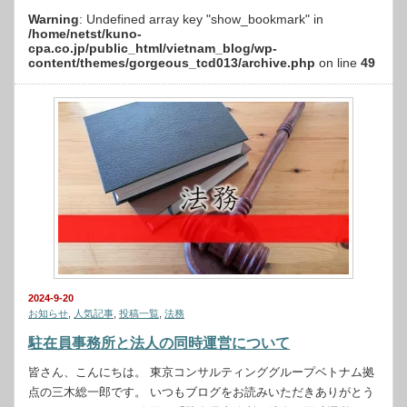
Warning
: Undefined array key "show_bookmark" in
/home/netst/kuno-
cpa.co.jp/public_html/vietnam_blog/wp-
content/themes/gorgeous_tcd013/archive.php
on line
49
2024-9-20
お知らせ
,
人気記事
,
投稿一覧
,
法務
駐在員事務所と法人の同時運営について
皆さん、こんにちは。 東京コンサルティンググループベトナム拠
点の三木総一郎です。 いつもブログをお読みいただきありがとう