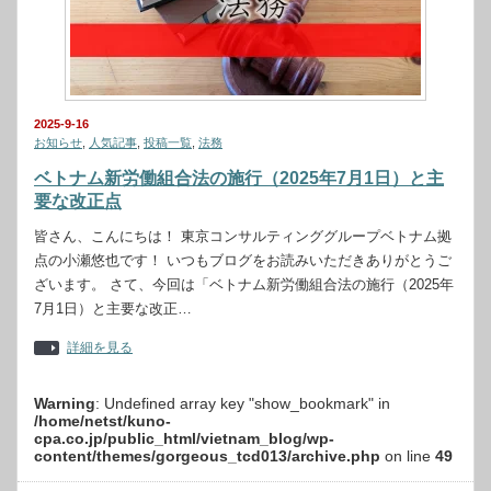
2025-9-16
お知らせ
,
人気記事
,
投稿一覧
,
法務
ベトナム新労働組合法の施行（2025年7月1日）と主
要な改正点
皆さん、こんにちは！ 東京コンサルティンググループベトナム拠
点の小瀬悠也です！ いつもブログをお読みいただきありがとうご
ざいます。 さて、今回は「ベトナム新労働組合法の施行（2025年
7月1日）と主要な改正…
詳細を見る
Warning
: Undefined array key "show_bookmark" in
/home/netst/kuno-
cpa.co.jp/public_html/vietnam_blog/wp-
content/themes/gorgeous_tcd013/archive.php
on line
49