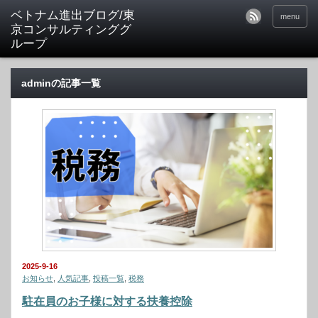
ベトナム進出ブログ/東
menu
京コンサルティンググ
ループ
adminの記事一覧
2025-9-16
お知らせ
,
人気記事
,
投稿一覧
,
税務
駐在員のお子様に対する扶養控除