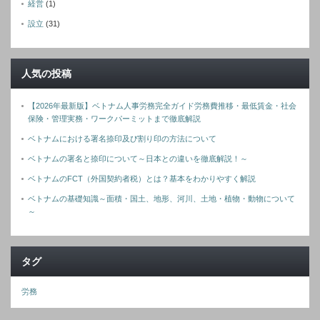
経営
(1)
設立
(31)
人気の投稿
【2026年最新版】ベトナム人事労務完全ガイド労務費推移・最低賃金・社会
保険・管理実務・ワークパーミットまで徹底解説
ベトナムにおける署名捺印及び割り印の方法について
ベトナムの署名と捺印について～日本との違いを徹底解説！～
ベトナムのFCT（外国契約者税）とは？基本をわかりやすく解説
ベトナムの基礎知識～面積・国土、地形、河川、土地・植物・動物について
～
タグ
労務