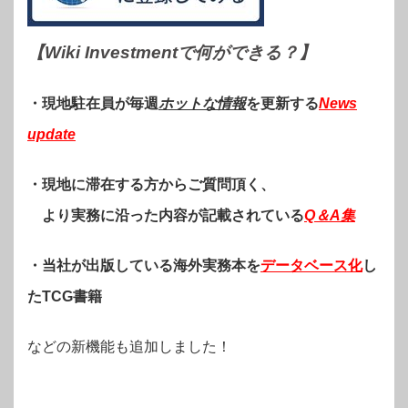
【Wiki Investmentで何ができる？
】
・現地駐在員が毎週
ホットな情報
を更新する
News
update
・現地に滞在する方からご質問頂く、
より実務に沿った内容が記載されている
Q＆A集
・当社が出版している海外実務本を
データベース化
し
たTCG書籍
などの新機能も追加しました！