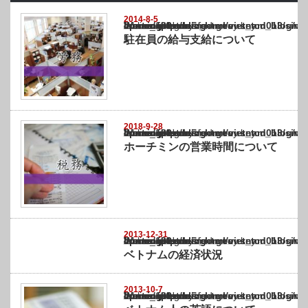
2014-8-5
Warning
: Undefined array key "show_category" in
/home/netst/kuno-cpa.co.jp/public_html/vietnam_blog/wp-content/themes/gorgeous_tcd0
on line
183
駐在員の給与支給について
2018-9-28
Warning
: Undefined array key "show_category" in
/home/netst/kuno-cpa.co.jp/public_html/vietnam_blog/wp-content/themes/gorgeous_tcd0
on line
183
ホーチミンの営業時間について
2013-12-31
Warning
: Undefined array key "show_category" in
/home/netst/kuno-cpa.co.jp/public_html/vietnam_blog/wp-content/themes/gorgeous_tcd0
on line
183
ベトナムの経済状況
2013-10-7
Warning
: Undefined array key "show_category" in
/home/netst/kuno-cpa.co.jp/public_html/vietnam_blog/wp-content/themes/gorgeous_tcd0
on line
183