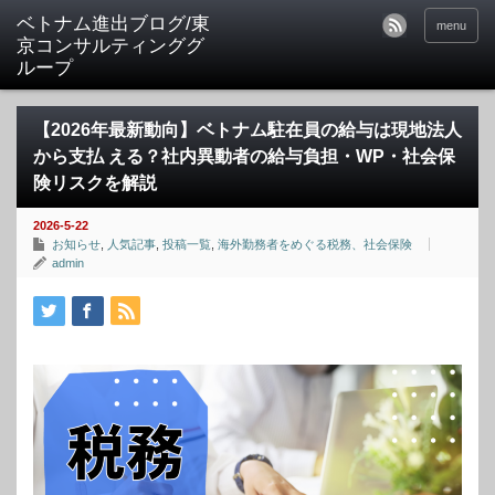
ベトナム進出ブログ/東
menu
京コンサルティンググ
ループ
【2026年最新動向】ベトナム駐在員の給与は現地法人
から支払 える？社内異動者の給与負担・WP・社会保
険リスクを解説
2026-5-22
お知らせ
,
人気記事
,
投稿一覧
,
海外勤務者をめぐる税務、社会保険
admin