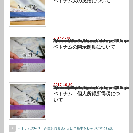
ベトナム人の英語について
2014-1-28
Warning
: Undefined array key "show_category" in
/home/netst/kuno-cpa.co.jp/public_html/vietnam_blog/wp-content/themes/gorgeous_tcd0
on line
183
ベトナムの開示制度について
2017-10-20
Warning
: Undefined array key "show_category" in
/home/netst/kuno-cpa.co.jp/public_html/vietnam_blog/wp-content/themes/gorgeous_tcd0
on line
183
ベトナム 個人所得所得税につ
いて
ベトナムのFCT（外国契約者税）とは？基本をわかりやすく解説