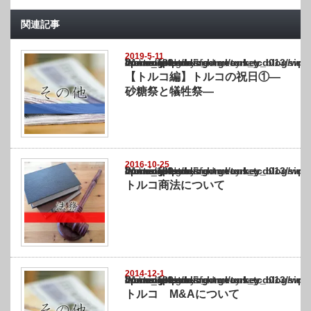
関連記事
2019-5-11
Warning
: Undefined array key "show_category" in
/home/netst/kuno-cpa.co.jp/public_html/turkey_blog/wp-content/themes/gorgeous_tcd0
on line
183
【トルコ編】トルコの祝日①―
砂糖祭と犠牲祭―
2016-10-25
Warning
: Undefined array key "show_category" in
/home/netst/kuno-cpa.co.jp/public_html/turkey_blog/wp-content/themes/gorgeous_tcd0
on line
183
トルコ商法について
2014-12-1
Warning
: Undefined array key "show_category" in
/home/netst/kuno-cpa.co.jp/public_html/turkey_blog/wp-content/themes/gorgeous_tcd0
on line
183
トルコ M&Aについて