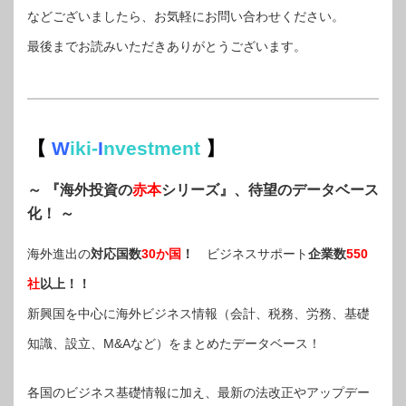
などございましたら、お気軽にお問い合わせください。
最後までお読みいただきありがとうございます。
【
W
iki-
I
nvestment
】
～ 『海外投資の
赤本
シリーズ』、待望のデータベース
化！ ～
海外進出の
対応国数
30か国
！
ビジネスサポート
企業数
550
社
以上！！
新興国を中心に海外ビジネス情報（会計、税務、労務、基礎
知識、設立、M&Aなど）をまとめたデータベース！
各国のビジネス基礎情報に加え、最新の法改正やアップデー