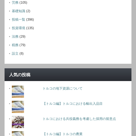
労務
(105)
基礎知識
(2)
投稿一覧
(396)
投資環境
(135)
法務
(29)
税務
(79)
設立
(8)
人気の投稿
トルコの地下資源について
【トルコ編】トルコにおける輸出入品目
トルコにおける兵役義務を考慮した採用の留意点
【トルコ編】トルコの農業