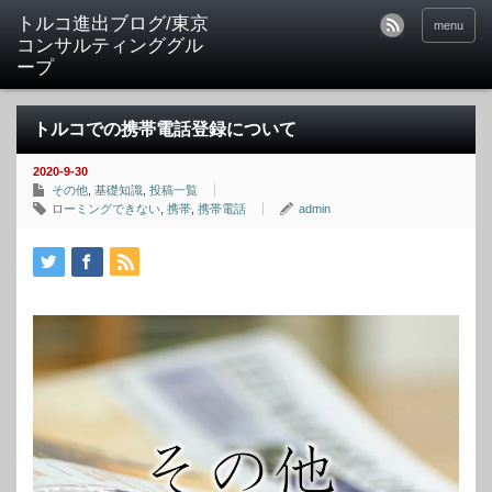
トルコ進出ブログ/東京
menu
コンサルティンググル
ープ
トルコでの携帯電話登録について
2020-9-30
その他
,
基礎知識
,
投稿一覧
ローミングできない
,
携帯
,
携帯電話
admin