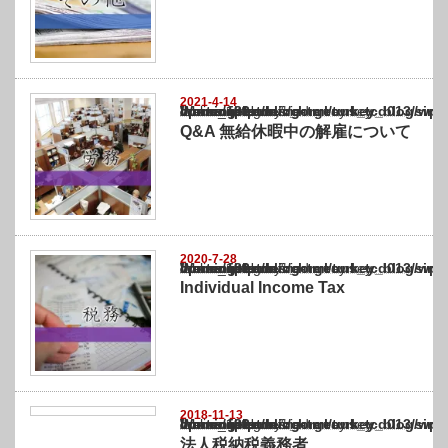
2021-4-14
Warning
: Undefined array key "show_category" in
/home/netst/kuno-cpa.co.jp/public_html/turkey_blog/wp-content/themes/gorgeous_tcd0
on line
183
Q&A 無給休暇中の解雇について
2020-7-28
Warning
: Undefined array key "show_category" in
/home/netst/kuno-cpa.co.jp/public_html/turkey_blog/wp-content/themes/gorgeous_tcd0
on line
183
Individual Income Tax
2018-11-13
Warning
: Undefined array key "show_category" in
/home/netst/kuno-cpa.co.jp/public_html/turkey_blog/wp-content/themes/gorgeous_tcd0
on line
183
法人税納税義務者