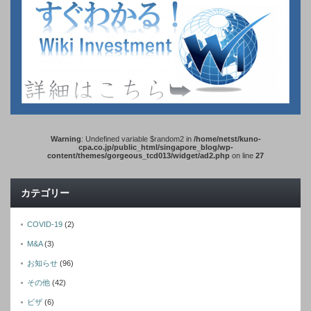
Warning
: Undefined variable $random2 in
/home/netst/kuno-
cpa.co.jp/public_html/singapore_blog/wp-
content/themes/gorgeous_tcd013/widget/ad2.php
on line
27
カテゴリー
COVID-19
(2)
M&A
(3)
お知らせ
(96)
その他
(42)
ビザ
(6)