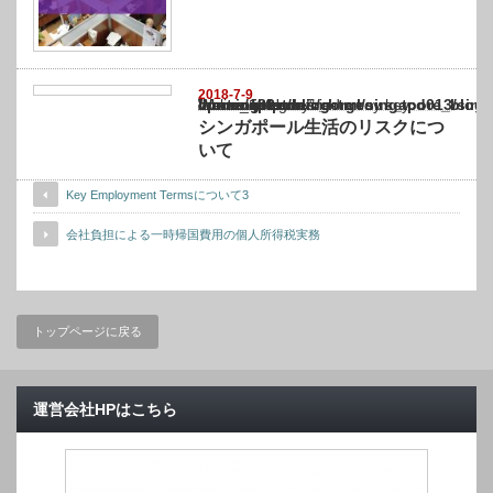
2018-7-9
Warning
: Undefined array key "show_category" in
/home/netst/kuno-cpa.co.jp/public_html/singapore_blog/wp-content/themes/gorgeous_tcd0
on line
183
シンガポール生活のリスクにつ
いて
Key Employment Termsについて3
会社負担による一時帰国費用の個人所得税実務
トップページに戻る
運営会社HPはこちら