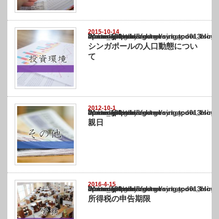
2015-10-14
Warning
: Undefined array key "show_category" in
/home/netst/kuno-cpa.co.jp/public_html/singapore_blog/wp-content/themes/gorgeous_tcd0
on line
183
シンガポールの人口動態につい
て
2012-10-1
Warning
: Undefined array key "show_category" in
/home/netst/kuno-cpa.co.jp/public_html/singapore_blog/wp-content/themes/gorgeous_tcd0
on line
183
親日
2016-4-15
Warning
: Undefined array key "show_category" in
/home/netst/kuno-cpa.co.jp/public_html/singapore_blog/wp-content/themes/gorgeous_tcd0
on line
183
所得税の申告期限