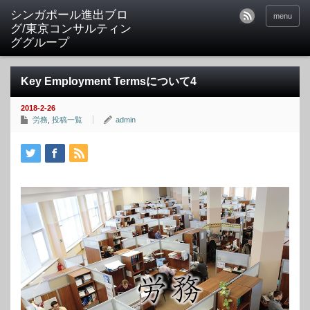
シンガポール進出ブロ
menu
グ/東京コンサルティン
ググループ
Key Employment Termsについて4
2018-2-26
労務
,
投稿一覧
admin