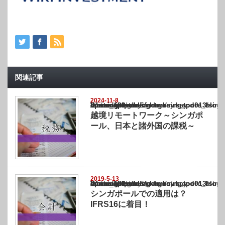
関連記事
2024-11-8
Warning
: Undefined array key "show_category" in
/home/netst/kuno-cpa.co.jp/public_html/singapore_blog/wp-content/themes/gorgeous_tcd0
on line
183
越境リモートワーク～シンガポ
ール、日本と諸外国の課税～
2019-5-13
Warning
: Undefined array key "show_category" in
/home/netst/kuno-cpa.co.jp/public_html/singapore_blog/wp-content/themes/gorgeous_tcd0
on line
183
シンガポールでの適用は？
IFRS16に着目！