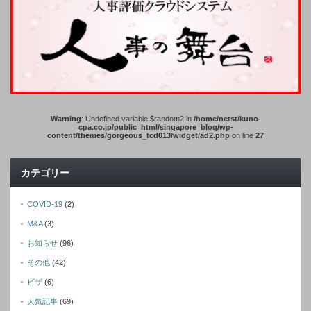
Warning
: Undefined variable $random2 in
/home/netst/kuno-
cpa.co.jp/public_html/singapore_blog/wp-
content/themes/gorgeous_tcd013/widget/ad2.php
on line
27
カテゴリー
COVID-19
(2)
M&A
(3)
お知らせ
(96)
その他
(42)
ビザ
(6)
人気記事
(69)