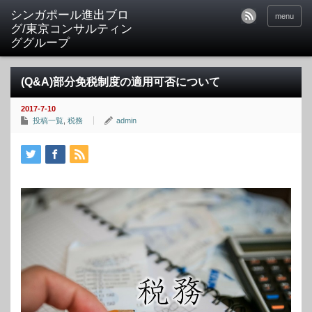
シンガポール進出ブロ
menu
グ/東京コンサルティン
ググループ
(Q&A)部分免税制度の適用可否について
2017-7-10
投稿一覧
,
税務
admin