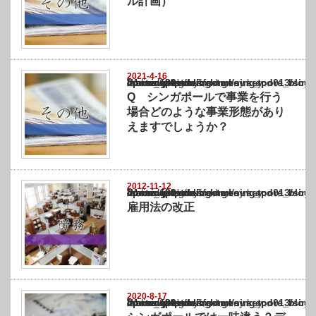
ル計画）
2021-4-16
Warning
: Undefined array key "show_category" in
/home/netst/kuno-cpa.co.jp/public_html/singapore_blog/wp-content/themes/gorgeous_tcd0
on line
183
Q シンガポールで事業を行う
場合どのような事業形態があり
えますでしょうか？
2012-11-12
Warning
: Undefined array key "show_category" in
/home/netst/kuno-cpa.co.jp/public_html/singapore_blog/wp-content/themes/gorgeous_tcd0
on line
183
雇用法の改正
2020-8-17
Warning
: Undefined array key "show_category" in
/home/netst/kuno-cpa.co.jp/public_html/singapore_blog/wp-content/themes/gorgeous_tcd0
on line
183