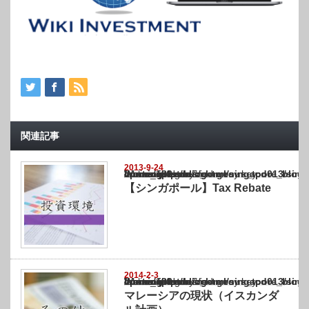
関連記事
2013-9-24
Warning
: Undefined array key "show_category" in
/home/netst/kuno-cpa.co.jp/public_html/singapore_blog/wp-content/themes/gorgeous_tcd0
on line
183
【シンガポール】Tax Rebate
2014-2-3
Warning
: Undefined array key "show_category" in
/home/netst/kuno-cpa.co.jp/public_html/singapore_blog/wp-content/themes/gorgeous_tcd0
on line
183
マレーシアの現状（イスカンダ