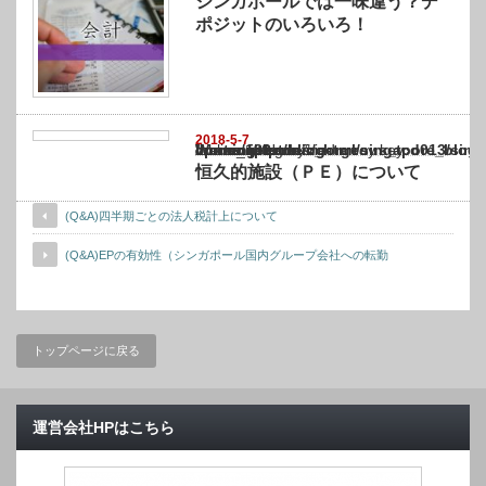
シンガポールでは一味違う？デ
ポジットのいろいろ！
2018-5-7
Warning
: Undefined array key "show_category" in
/home/netst/kuno-cpa.co.jp/public_html/singapore_blog/wp-content/themes/gorgeous_tcd0
on line
183
恒久的施設（ＰＥ）について
(Q&A)四半期ごとの法人税計上について
(Q&A)EPの有効性（シンガポール国内グループ会社への転勤
トップページに戻る
運営会社HPはこちら