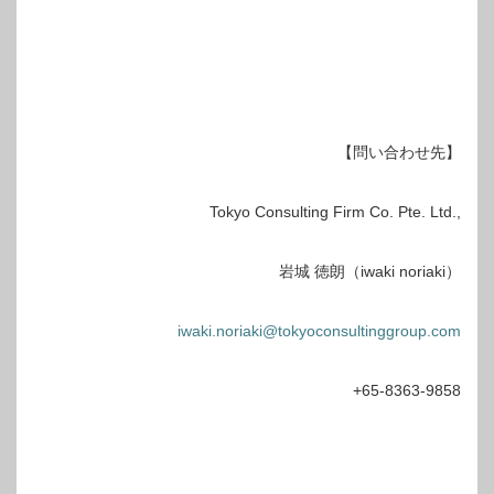
【問い合わせ先】
Tokyo Consulting Firm Co. Pte. Ltd.,
岩城 徳朗（iwaki noriaki）
iwaki.noriaki@tokyoconsultinggroup.com
+65-8363-9858