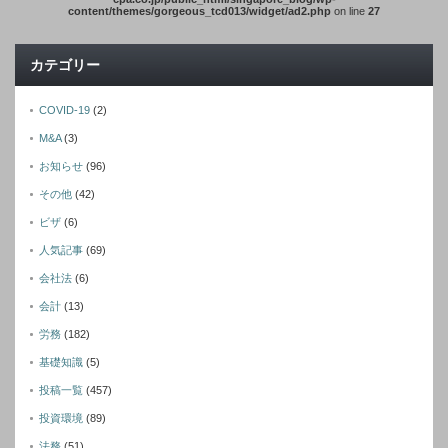
content/themes/gorgeous_tcd013/widget/ad2.php
on line
27
カテゴリー
COVID-19
(2)
M&A
(3)
お知らせ
(96)
その他
(42)
ビザ
(6)
人気記事
(69)
会社法
(6)
会計
(13)
労務
(182)
基礎知識
(5)
投稿一覧
(457)
投資環境
(89)
法務
(51)