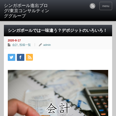
シンガポール進出ブロ
menu
グ/東京コンサルティン
ググループ
シンガポールでは一味違う？デポジットのいろいろ！
2020-8-17
会計
,
投稿一覧
admin