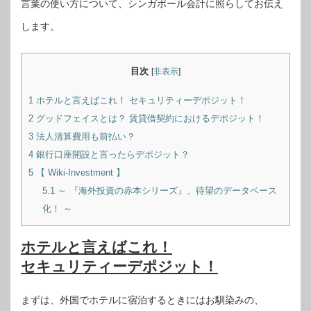
言葉の使い方について、シンガポール会計に照らしてお伝え
します。
目次
[
非表示
]
1
ホテルと言えばこれ！ セキュリティーデポジット！
2
グッドフェイスとは？ 賃貸借契約におけるデポジット！
3
法人清算費用も前払い？
4
銀行口座開設と言ったらデポジット？
5
【 Wiki-Investment 】
5.1
～ 『海外投資の赤本シリーズ』、待望のデータベース
化！ ～
ホテルと言えばこれ！
セキュリティーデポジット！
まずは、外国でホテルに宿泊するときにはお馴染みの、