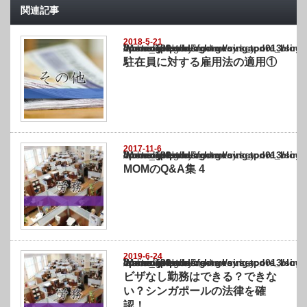
関連記事
2018-5-21
Warning
: Undefined array key "show_category" in
/home/netst/kuno-cpa.co.jp/public_html/singapore_blog/wp-content/themes/gorgeous_tcd0
on line
183
駐在員に対する雇用法の適用①
2017-11-6
Warning
: Undefined array key "show_category" in
/home/netst/kuno-cpa.co.jp/public_html/singapore_blog/wp-content/themes/gorgeous_tcd0
on line
183
MOMのQ&A集 4
2019-6-24
Warning
: Undefined array key "show_category" in
/home/netst/kuno-cpa.co.jp/public_html/singapore_blog/wp-content/themes/gorgeous_tcd0
on line
183
ビザなし勤務はできる？できな
い？シンガポールの法律を確
認！