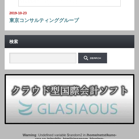
2019-10-23
東京コンサルティンググループ
検索
Warning
: Undefined variable $random2 in
/home/netst/kuno-
cpa.co.jp/public_html/singapore_blog/wp-