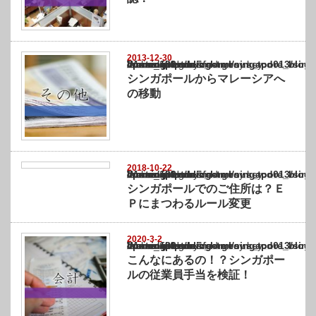
2013-12-30
Warning
: Undefined array key "show_category" in
/home/netst/kuno-cpa.co.jp/public_html/singapore_blog/wp-content/themes/gorgeous_tcd0
on line
183
シンガポールからマレーシアへ
の移動
2018-10-22
Warning
: Undefined array key "show_category" in
/home/netst/kuno-cpa.co.jp/public_html/singapore_blog/wp-content/themes/gorgeous_tcd0
on line
183
シンガポールでのご住所は？Ｅ
Ｐにまつわるルール変更
2020-3-2
Warning
: Undefined array key "show_category" in
/home/netst/kuno-cpa.co.jp/public_html/singapore_blog/wp-content/themes/gorgeous_tcd0
on line
183
こんなにあるの！？シンガポー
ルの従業員手当を検証！