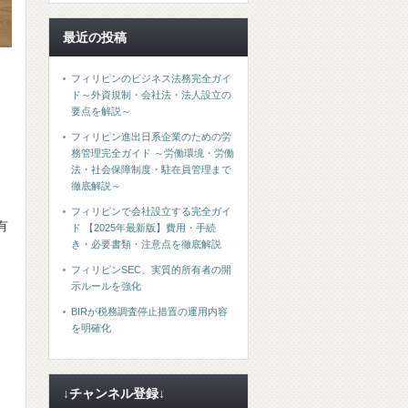
最近の投稿
フィリピンのビジネス法務完全ガイ
ド～外資規制・会社法・法人設立の
要点を解説～
フィリピン進出日系企業のための労
務管理完全ガイド ～労働環境・労働
法・社会保障制度・駐在員管理まで
徹底解説～
フィリピンで会社設立する完全ガイ
有
ド 【2025年最新版】費用・手続
き・必要書類・注意点を徹底解説
フィリピンSEC、実質的所有者の開
示ルールを強化
BIRが税務調査停止措置の運用内容
を明確化
↓チャンネル登録↓