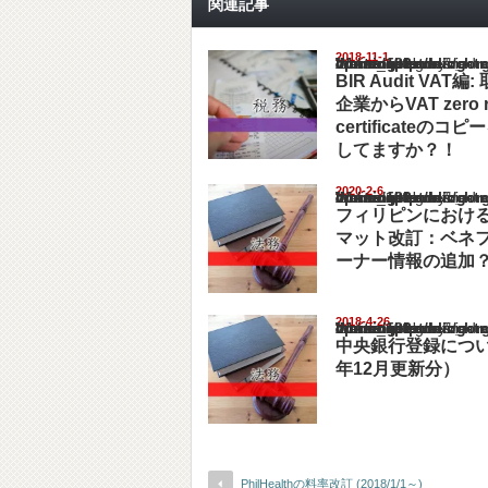
関連記事
2018-11-1
Warning
: Undefined array key "show_category" in
/home/netst/kuno-cpa.co.jp/public_html/philip
on line
183
BIR Audit VAT編
企業からVAT zero r
certificateの
してますか？！
2020-2-6
Warning
: Undefined array key "show_category" in
/home/netst/kuno-cpa.co.jp/public_html/philip
on line
183
フィリピンにおける
マット改訂：ベネ
ーナー情報の追加
2018-4-26
Warning
: Undefined array key "show_category" in
/home/netst/kuno-cpa.co.jp/public_html/philip
on line
183
中央銀行登録につい
年12月更新分）
PhilHealthの料率改訂 (2018/1/1～)