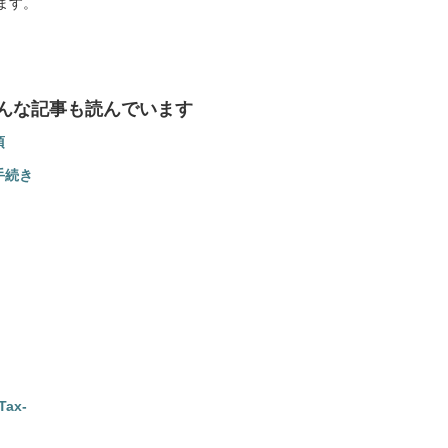
ます。
んな記事も読んでいます
項
手続き
ax-