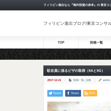
フィリピン進出なら『海外投資の赤本』の 東京コ
フィリピン進出ブログ/東京コンサ
TOP
投稿一覧
駐在員に係るビザの取得（9Aと9G）
2017-12-21
投稿一覧
,
法務
admin
Tweet
Share
RSS