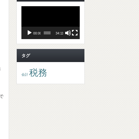
動
画
プ
レ
ー
ヤ
00:00
34:11
ー
タグ
年
税務
会計
で