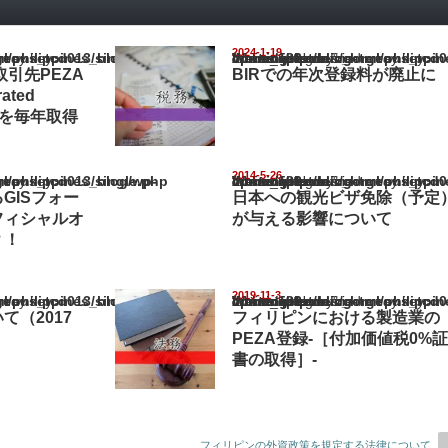
2024-1-19
pines_blog/wp-content/themes/gorgeous_tcd013/single.php
Warning
: Undefined array key "show_category" in
/home/netst/kuno-cpa.co.jp/public_html/philippines_blog/wp-content/the
on line
183
: 取引先PEZA
BIRでの年次登録料が廃止に
ated
コピーを毎年取得
2014-5-26
pines_blog/wp-content/themes/gorgeous_tcd013/single.php
Warning
: Undefined array key "show_category" in
/home/netst/kuno-cpa.co.jp/public_html/philippines_blog/wp-content/the
on line
183
GISフォー
日本への観光ビザ免除（予定
フィシャルオ
が与える影響について
？！
2019-11-3
pines_blog/wp-content/themes/gorgeous_tcd013/single.php
Warning
: Undefined array key "show_category" in
/home/netst/kuno-cpa.co.jp/public_html/philippines_blog/wp-content/the
on line
183
て（2017
フィリピンにおける製造業の
PEZA登録-［付加価値税0%証
書の取得］-
フィリピンの外資政策を規定する法律について