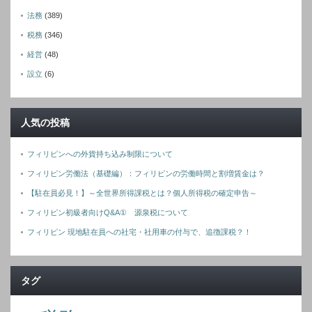
法務
(389)
税務
(346)
経営
(48)
設立
(6)
人気の投稿
フィリピンへの外貨持ち込み制限について
フィリピン労働法（基礎編）：フィリピンの労働時間と割増賃金は？
【駐在員必見！】～全世界所得課税とは？個人所得税の確定申告～
フィリピン初級者向けQ&A① 源泉税について
フィリピン 現地駐在員への社宅・社用車の付与で、追徴課税？！
タグ