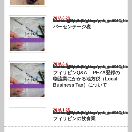
2012-8-28
Warning
: Undefined array key "show_category" in
/home/netst/kuno-cpa.co.jp/public_html/philippines_blog/wp-content/themes/gorgeous_tcd
on line
183
パーセンテージ税
2016-8-4
Warning
: Undefined array key "show_category" in
/home/netst/kuno-cpa.co.jp/public_html/philippines_blog/wp-content/themes/gorgeous_tcd
on line
183
フィリピンQ&A PEZA登録の
物流業にかかる地方税（Local
Business Tax）について
2016-1-25
Warning
: Undefined array key "show_category" in
/home/netst/kuno-cpa.co.jp/public_html/philippines_blog/wp-content/themes/gorgeous_tcd
on line
183
フィリピンの飲食業