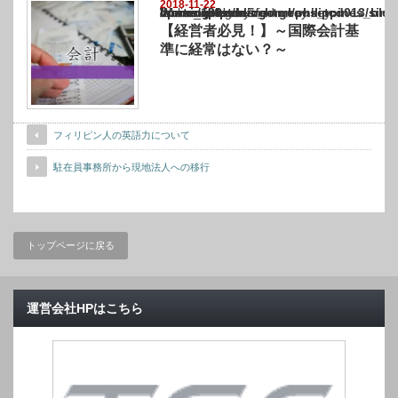
2018-11-22
Warning
: Undefined array key "show_category" in
/home/netst/kuno-cpa.co.jp/public_html/philippines_blog/wp-content/themes/gorgeous_tcd
on line
183
【経営者必見！】～国際会計基
準に経常はない？～
フィリピン人の英語力について
駐在員事務所から現地法人への移行
トップページに戻る
運営会社HPはこちら