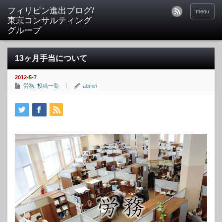
フィリピン進出ブログ/
menu
東京コンサルティング
グループ
13ヶ月手当について
2012-5-7
労務
,
投稿一覧
admin