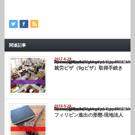
関連記事
2017-6-29
Warning
: Undefined array key "show_category" in
/home/netst/kuno-cpa.co.jp/public_html/philippines_blog/wp-content/themes/gorgeous_tcd
on line
183
就労ビザ（9gビザ）取得手続き
2019-9-28
Warning
: Undefined array key "show_category" in
/home/netst/kuno-cpa.co.jp/public_html/philippines_blog/wp-content/themes/gorgeous_tcd
on line
183
フィリピン進出の形態-現地法人