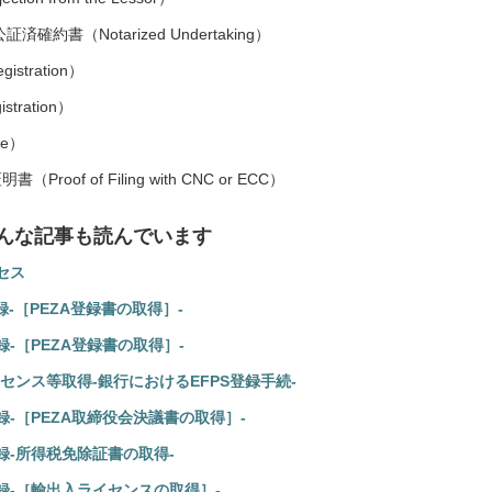
証済確約書（Notarized Undertaking）
stration）
tration）
ee）
of of Filing with CNC or ECC）
んな記事も読んでいます
セス
録-［PEZA登録書の取得］-
-［PEZA登録書の取得］-
ンス等取得-銀行におけるEFPS登録手続-
-［PEZA取締役会決議書の取得］-
録-所得税免除証書の取得-
録-［輸出入ライセンスの取得］-