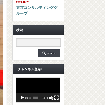
2019-10-23
東京コンサルティンググ
ループ
検索
↓チャンネル登録↓
動
画
プ
レ
ー
ヤ
00:00
34:11
ー