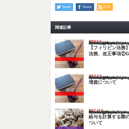
Tweet
Share
RSS
関連記事
2019-6-6
Warning
: Undefined array key "show_category" in
/home/netst/kuno-cpa.co.jp/public_html/philip
on line
183
【フィリピン法務
法務、改正事項②G
2013-2-5
Warning
: Undefined array key "show_category" in
/home/netst/kuno-cpa.co.jp/public_html/philip
on line
183
増資について
2017-10-5
Warning
: Undefined array key "show_category" in
/home/netst/kuno-cpa.co.jp/public_html/philip
on line
183
給与を計算する際
ついて