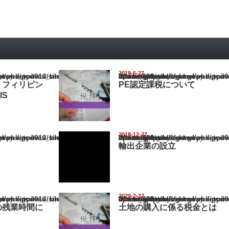
2019-6-27
pines_blog/wp-content/themes/gorgeous_tcd013/single.php
Warning
: Undefined array key "show_category" in
/home/netst/kuno-cpa.co.jp/public_html/philippines_blog/wp-content/the
on line
183
】フィリピン
PE認定課税について
IS
2018-12-27
pines_blog/wp-content/themes/gorgeous_tcd013/single.php
Warning
: Undefined array key "show_category" in
/home/netst/kuno-cpa.co.jp/public_html/philippines_blog/wp-content/the
on line
183
輸出企業の設立
2020-2-27
pines_blog/wp-content/themes/gorgeous_tcd013/single.php
Warning
: Undefined array key "show_category" in
/home/netst/kuno-cpa.co.jp/public_html/philippines_blog/wp-content/the
on line
183
の残業時間に
土地の購入に係る税金とは