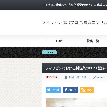
フィリピン進出なら『海外投資の赤本』の 東京コ
フィリピン進出ブログ/東京コンサ
TOP
投稿一覧
フィリピンにおける製造業のPEZA登録-
2019-11-2
投稿一覧
,
法務
admin
Tweet
Share
RSS