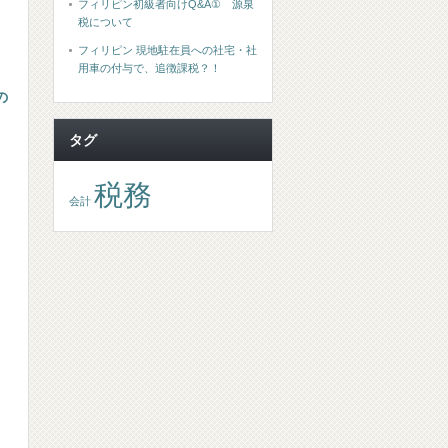
フィリピン初級者向けQ&A① 源泉
税について
フィリピン 現地駐在員への社宅・社
用車の付与で、追徴課税？！
の
タグ
税務
会計