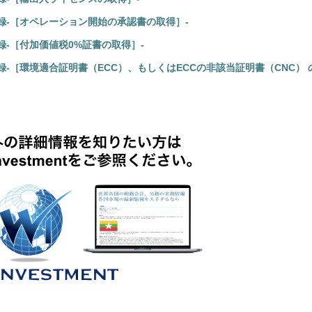
録-［オペレーション開始の承認書の取得］-
録-［付加価値税0%証書の取得］-
録-［環境適合証明書（ECC）、もしくはECCの非該当証明書（CNC） 