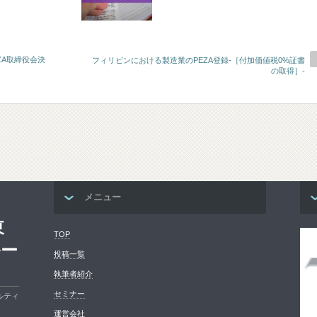
ZA取締役会決
フィリピンにおける製造業のPEZA登録-［付加価値税0%証書
の取得］-
メニュー
東
TOP
ルー
投稿一覧
執筆者紹介
セミナー
ルティ
運営会社