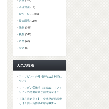
労務
(322)
基礎知識
(11)
投稿一覧
(1,380)
投資環境
(169)
法務
(389)
税務
(346)
経営
(48)
設立
(6)
人気の投稿
フィリピンへの外貨持ち込み制限に
ついて
フィリピン労働法（基礎編）：フィ
リピンの労働時間と割増賃金は？
【駐在員必見！】～全世界所得課税
とは？個人所得税の確定申告～