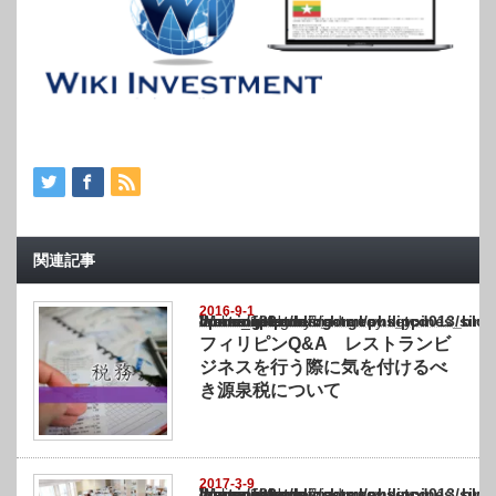
関連記事
2016-9-1
Warning
: Undefined array key "show_category" in
/home/netst/kuno-cpa.co.jp/public_html/philippines_blog/wp-content/themes/gorgeous_tcd
on line
183
フィリピンQ&A レストランビ
ジネスを行う際に気を付けるべ
き源泉税について
2017-3-9
Warning
: Undefined array key "show_category" in
/home/netst/kuno-cpa.co.jp/public_html/philippines_blog/wp-content/themes/gorgeous_tcd
on line
183