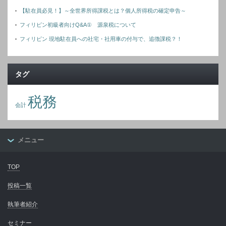
【駐在員必見！】～全世界所得課税とは？個人所得税の確定申告～
フィリピン初級者向けQ&A① 源泉税について
フィリピン 現地駐在員への社宅・社用車の付与で、追徴課税？！
タグ
税務
会計
メニュー
TOP
投稿一覧
執筆者紹介
セミナー