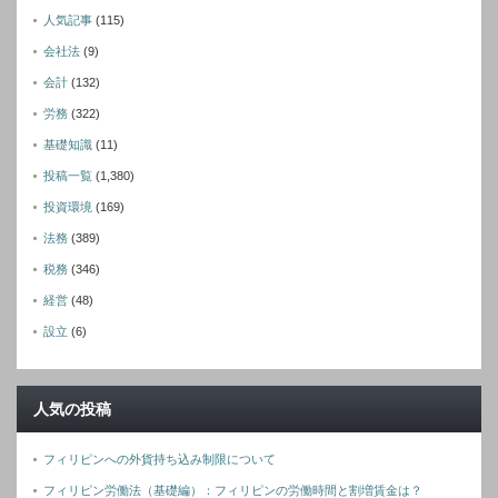
人気記事
(115)
会社法
(9)
会計
(132)
労務
(322)
基礎知識
(11)
投稿一覧
(1,380)
投資環境
(169)
法務
(389)
税務
(346)
経営
(48)
設立
(6)
人気の投稿
フィリピンへの外貨持ち込み制限について
フィリピン労働法（基礎編）：フィリピンの労働時間と割増賃金は？