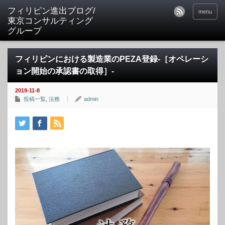
フィリピン進出ブログ/
menu
東京コンサルティング
グループ
フィリピンにおける製造業のPEZA登録-［オペレーシ
ョン開始の承認書の取得］-
2019-11-8
投稿一覧
,
法務
admin