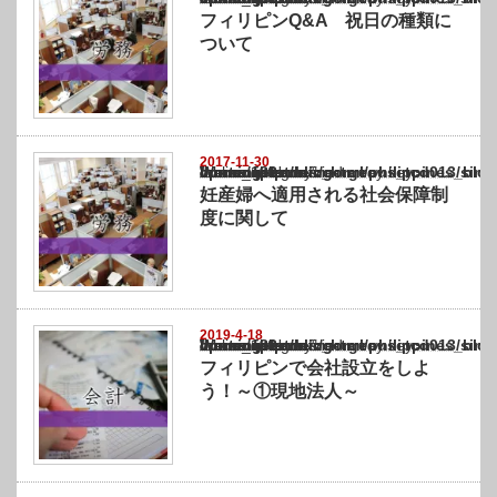
フィリピンQ&A 祝日の種類に
ついて
2017-11-30
Warning
: Undefined array key "show_category" in
/home/netst/kuno-cpa.co.jp/public_html/philippines_blog/wp-content/themes/gorgeous_tcd
on line
183
妊産婦へ適用される社会保障制
度に関して
2019-4-18
Warning
: Undefined array key "show_category" in
/home/netst/kuno-cpa.co.jp/public_html/philippines_blog/wp-content/themes/gorgeous_tcd
on line
183
フィリピンで会社設立をしよ
う！～①現地法人～