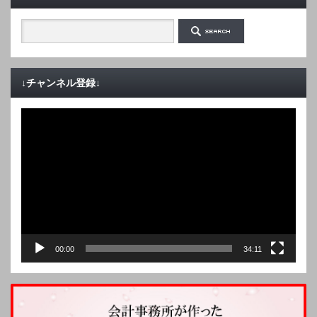
↓チャンネル登録↓
動
画
プ
レ
ー
ヤ
ー
00:00
34:11