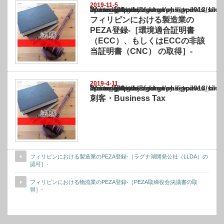
2019-11-5
Warning
: Undefined array key "show_category" in
/home/netst/kuno-cpa.co.jp/public_html/philippines_blog/wp-content/themes/gorgeous_tcd
on line
183
フィリピンにおける製造業の
PEZA登録-［環境適合証明書
（ECC）、もしくはECCの非該
当証明書（CNC） の取得］-
2019-4-11
Warning
: Undefined array key "show_category" in
/home/netst/kuno-cpa.co.jp/public_html/philippines_blog/wp-content/themes/gorgeous_tcd
on line
183
刺客・Business Tax
フィリピンにおける製造業のPEZA登録-［ラグナ湖開発公社（LLDA）の
認可］-
フィリピンにおける物流業のPEZA登録-［PEZA取締役会決議書の取
得］-