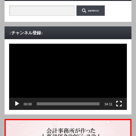
↓チャンネル登録↓
動
画
プ
レ
ー
ヤ
ー
00:00
34:11