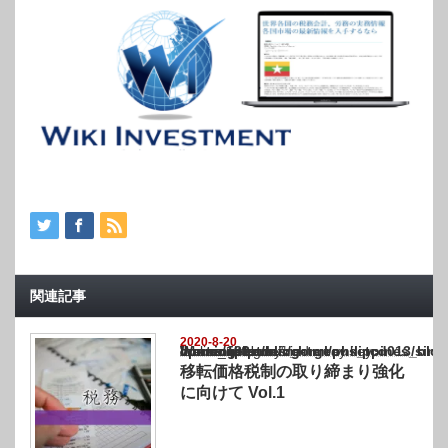
関連記事
2020-8-20
Warning
: Undefined array key "show_category" in
/home/netst/kuno-cpa.co.jp/public_html/philippines_blog/wp-content/themes/gorgeous_tcd
on line
183
移転価格税制の取り締まり強化
に向けて Vol.1