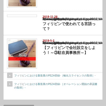
2019-11-28
Warning
: Undefined array key "show_category" in
/home/netst/kuno-cpa.co.jp/public_html/philippines_blog/wp-content/themes/gorgeous_tcd
on line
183
フィリピンで使われてる言語っ
て？
2019-5-2
Warning
: Undefined array key "show_category" in
/home/netst/kuno-cpa.co.jp/public_html/philippines_blog/wp-content/themes/gorgeous_tcd
on line
183
【フィリピンで会社設立をしよ
う！～③駐在員事務所～】
フィリピンにおける製造業のPEZA登録-［輸出入ライセンスの取得］-
フィリピンにおける製造業のPEZA登録-［オペレーション開始の承認書
の取得］-