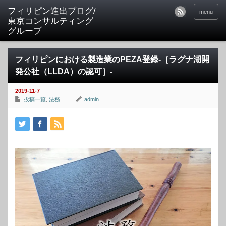
フィリピン進出ブログ/
menu
東京コンサルティング
グループ
フィリピンにおける製造業のPEZA登録-［ラグナ湖開
発公社（LLDA）の認可］-
2019-11-7
投稿一覧
,
法務
admin