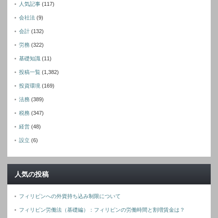
人気記事
(117)
会社法
(9)
会計
(132)
労務
(322)
基礎知識
(11)
投稿一覧
(1,382)
投資環境
(169)
法務
(389)
税務
(347)
経営
(48)
設立
(6)
人気の投稿
フィリピンへの外貨持ち込み制限について
フィリピン労働法（基礎編）：フィリピンの労働時間と割増賃金は？