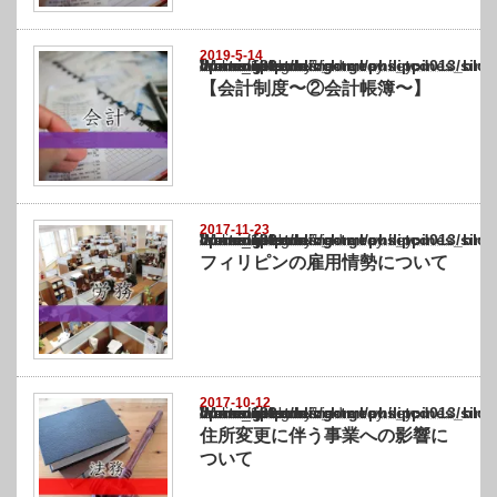
2019-5-14
Warning
: Undefined array key "show_category" in
/home/netst/kuno-cpa.co.jp/public_html/philippines_blog/wp-content/themes/gorgeous_tcd
on line
183
【会計制度〜②会計帳簿〜】
2017-11-23
Warning
: Undefined array key "show_category" in
/home/netst/kuno-cpa.co.jp/public_html/philippines_blog/wp-content/themes/gorgeous_tcd
on line
183
フィリピンの雇用情勢について
2017-10-12
Warning
: Undefined array key "show_category" in
/home/netst/kuno-cpa.co.jp/public_html/philippines_blog/wp-content/themes/gorgeous_tcd
on line
183
住所変更に伴う事業への影響に
ついて