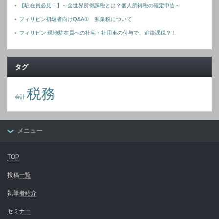
【駐在員必見！】～全世界所得課税とは？個人所得税の確定申告～
フィリピン初級者向けQ&A① 源泉税について
フィリピン 現地駐在員への社宅・社用車の付与で、追徴課税？！
タグ
税務
会計
メニュー
TOP
投稿一覧
執筆者紹介
セミナー