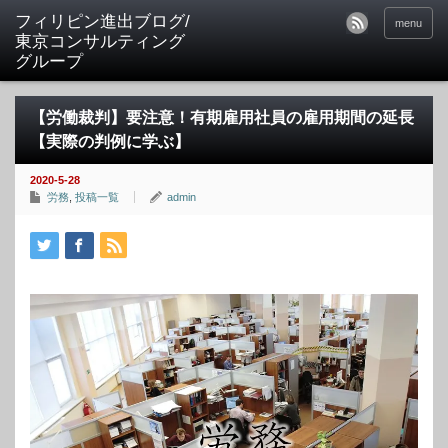
フィリピン進出ブログ/
menu
東京コンサルティング
グループ
【労働裁判】要注意！有期雇用社員の雇用期間の延長
【実際の判例に学ぶ】
2020-5-28
労務
,
投稿一覧
admin