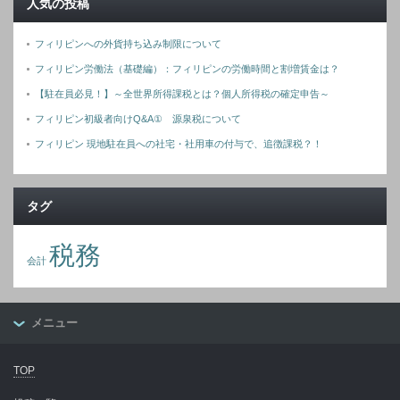
人気の投稿
フィリピンへの外貨持ち込み制限について
フィリピン労働法（基礎編）：フィリピンの労働時間と割増賃金は？
【駐在員必見！】～全世界所得課税とは？個人所得税の確定申告～
フィリピン初級者向けQ&A① 源泉税について
フィリピン 現地駐在員への社宅・社用車の付与で、追徴課税？！
タグ
税務
会計
メニュー
TOP