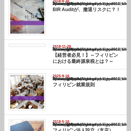
2018-8-30
Warning
: Undefined array key "show_category" in
/home/netst/kuno-cpa.co.jp/public_html/philippines_blog/wp-content/themes/gorgeous_tcd
on line
183
BIR Auditが、撤退リスクに？！
2018-11-29
Warning
: Undefined array key "show_category" in
/home/netst/kuno-cpa.co.jp/public_html/philippines_blog/wp-content/themes/gorgeous_tcd
on line
183
【経営者必見！】～フィリピン
における最終源泉税とは？～
2025-9-16
Warning
: Undefined array key "show_category" in
/home/netst/kuno-cpa.co.jp/public_html/philippines_blog/wp-content/themes/gorgeous_tcd
on line
183
フィリピン就業規則
2018-5-10
Warning
: Undefined array key "show_category" in
/home/netst/kuno-cpa.co.jp/public_html/philippines_blog/wp-content/themes/gorgeous_tcd
on line
183
フィリピン法人設立（支店）