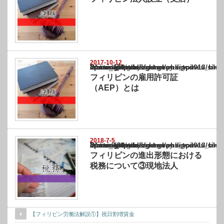
2017-10-12
Warning
: Undefined array key "show_category" in
/home/netst/kuno-cpa.co.jp/public_html/philippines_blog/wp-content/themes/gorgeous_tcd
on line
183
フィリピンの雇用許可証
（AEP）とは
2018-7-5
Warning
: Undefined array key "show_category" in
/home/netst/kuno-cpa.co.jp/public_html/philippines_blog/wp-content/themes/gorgeous_tcd
on line
183
フィリピンの進出形態における
税務について③現地法人
【フィリピン労働法解説①】祝日割増賃金