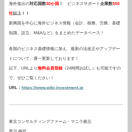
海外進出の
対応国数
30か国
！
ビジネスサポート
企業数
550
社
以上！！
新興国を中心に海外ビジネス情報（会計、税務、労務、基礎
知識、設立、M&Aなど）をまとめたデータベース！
各国のビジネス基礎情報に加え、最新の法改正やアップデー
トについて、逐一更新しております！
以下、URLより
無料会員登録
（24時間お試し）も可能ですの
で、ぜひご覧ください！
URL：
https://www.wiki-investment.jp
東京コンサルティングファーム・マニラ拠点
早川 桃代