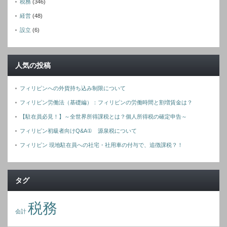
税務
(346)
経営
(48)
設立
(6)
人気の投稿
フィリピンへの外貨持ち込み制限について
フィリピン労働法（基礎編）：フィリピンの労働時間と割増賃金は？
【駐在員必見！】～全世界所得課税とは？個人所得税の確定申告～
フィリピン初級者向けQ&A① 源泉税について
フィリピン 現地駐在員への社宅・社用車の付与で、追徴課税？！
タグ
税務
会計