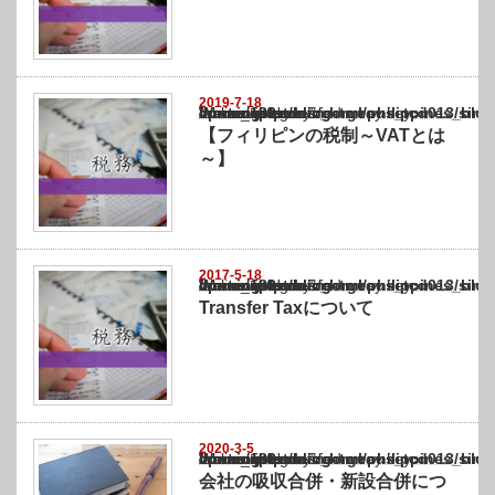
2019-7-18
Warning
: Undefined array key "show_category" in
/home/netst/kuno-cpa.co.jp/public_html/philippines_blog/wp-content/themes/gorgeous_tcd
on line
183
【フィリピンの税制～VATとは
～】
2017-5-18
Warning
: Undefined array key "show_category" in
/home/netst/kuno-cpa.co.jp/public_html/philippines_blog/wp-content/themes/gorgeous_tcd
on line
183
Transfer Taxについて
2020-3-5
Warning
: Undefined array key "show_category" in
/home/netst/kuno-cpa.co.jp/public_html/philippines_blog/wp-content/themes/gorgeous_tcd
on line
183
会社の吸収合併・新設合併につ