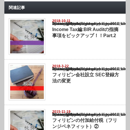
関連記事
2018-10-11
Warning
: Undefined array key "show_category" in
/home/netst/kuno-cpa.co.jp/public_html/philippines_blog/wp-content/themes/gorgeous_tcd
on line
183
Income Tax編:BIR Auditの指摘
事項をピックアップ！！Part.2
2018-3-22
Warning
: Undefined array key "show_category" in
/home/netst/kuno-cpa.co.jp/public_html/philippines_blog/wp-content/themes/gorgeous_tcd
on line
183
フィリピン会社設立 SEC登録方
法の変更
2015-11-19
Warning
: Undefined array key "show_category" in
/home/netst/kuno-cpa.co.jp/public_html/philippines_blog/wp-content/themes/gorgeous_tcd
on line
183
フィリピンの付加給付税（フリ
ンジベネフィット）②