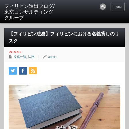
フィリピン進出ブログ/
menu
東京コンサルティング
グループ
【フィリピン法務】フィリピンにおける名義貸しのリ
スク
2018-8-2
投稿一覧
,
法務
admin