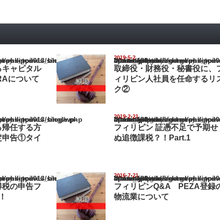
2019-5-2
pines_blog/wp-content/themes/gorgeous_tcd013/single.php
Warning
: Undefined array key "show_category" in
/home/netst/kuno-cpa.co.jp/public_html/philippines_blog/wp-content/the
on line
183
るキャピタル
取締役・財務役・秘書役に、
RAについて
ィリピン人社員を任命するリ
ク②
2019-2-21
pines_blog/wp-content/themes/gorgeous_tcd013/single.php
Warning
: Undefined array key "show_category" in
/home/netst/kuno-cpa.co.jp/public_html/philippines_blog/wp-content/the
on line
183
る帰任する方
フィリピン 証憑不足で予期せ
定申告①タイ
ぬ追徴課税？！Part.1
2016-7-21
pines_blog/wp-content/themes/gorgeous_tcd013/single.php
Warning
: Undefined array key "show_category" in
/home/netst/kuno-cpa.co.jp/public_html/philippines_blog/wp-content/the
on line
183
得税の申告フ
フィリピンQ&A PEZA登録
！
物流業について