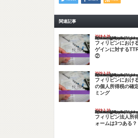
関連記事
2018-4-26
Warning
: Undefined array key "show_category" in
/home/netst/kuno-cpa.co.jp/public_html/philip
on line
183
フィリピンにおけ
ゲインに対するTT
②
2020-1-23
Warning
: Undefined array key "show_category" in
/home/netst/kuno-cpa.co.jp/public_html/philip
on line
183
フィリピンにおけ
の個人所得税の確
ミング
2019-1-10
Warning
: Undefined array key "show_category" in
/home/netst/kuno-cpa.co.jp/public_html/philip
on line
183
フィリピン法人所
ォームは3つある？