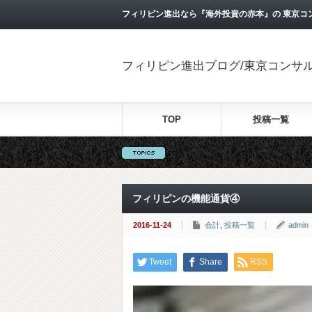
フィリピン進出なら『海外投資の赤本』の 東京コ
フィリピン進出ブログ/東京コンサ
TOP
投稿一覧
フィリピンの機能通貨④
2016-11-24
会計
,
投稿一覧
admin
Tweet
Share
RSS