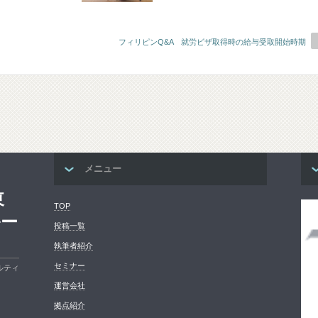
フィリピンQ&A 就労ビザ取得時の給与受取開始時期
メニュー
東
TOP
ルー
投稿一覧
執筆者紹介
セミナー
ルティ
運営会社
拠点紹介