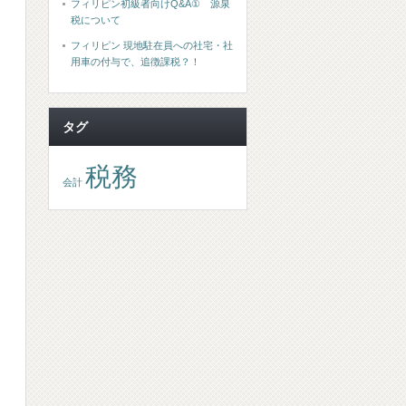
フィリピン初級者向けQ&A① 源泉
税について
フィリピン 現地駐在員への社宅・社
用車の付与で、追徴課税？！
タグ
税務
会計