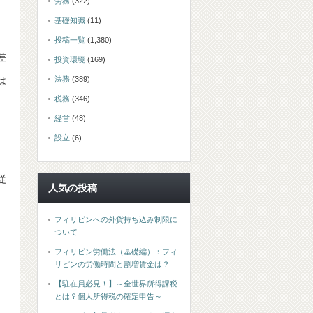
労務
(322)
基礎知識
(11)
投稿一覧
(1,380)
差
投資環境
(169)
法務
(389)
は
税務
(346)
経営
(48)
設立
(6)
従
人気の投稿
。
フィリピンへの外貨持ち込み制限に
ついて
フィリピン労働法（基礎編）：フィ
リピンの労働時間と割増賃金は？
【駐在員必見！】～全世界所得課税
とは？個人所得税の確定申告～