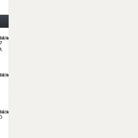
mes/gorgeous_tcd013/single.php
フ
ス
mes/gorgeous_tcd013/single.php
mes/gorgeous_tcd013/single.php
の