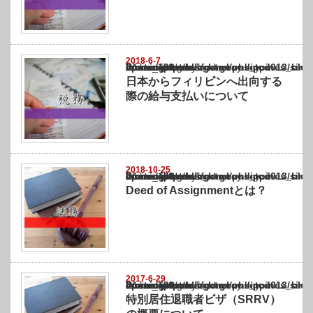
2018-6-7
Warning
: Undefined array key "show_category" in
/home/netst/kuno-cpa.co.jp/public_html/philippines_blog/wp-content/themes/gorgeous_tcd
on line
183
日本からフィリピンへ出向する
際の給与支払いについて
2018-10-25
Warning
: Undefined array key "show_category" in
/home/netst/kuno-cpa.co.jp/public_html/philippines_blog/wp-content/themes/gorgeous_tcd
on line
183
Deed of Assignmentとは？
2017-6-29
Warning
: Undefined array key "show_category" in
/home/netst/kuno-cpa.co.jp/public_html/philippines_blog/wp-content/themes/gorgeous_tcd
on line
183
特別居住退職者ビザ（SRRV）