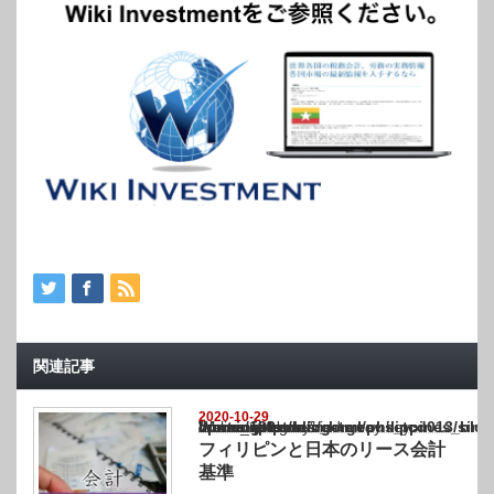
関連記事
2020-10-29
Warning
: Undefined array key "show_category" in
/home/netst/kuno-cpa.co.jp/public_html/philippines_blog/wp-content/themes/gorgeous_tcd
on line
183
フィリピンと日本のリース会計
基準