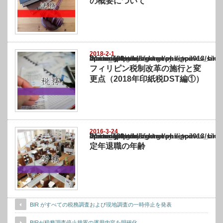
の概要について
2018-2-1
Warning
: Undefined array key "show_category" in
/home/netst/kuno-cpa.co.jp/public_html/philippines_blog/wp-content/themes/gorgeous_tcd
on line
183
フィリピン税制改革の施行と変
更点（2018年印紙税DST編①）
2016-3-24
Warning
: Undefined array key "show_category" in
/home/netst/kuno-cpa.co.jp/public_html/philippines_blog/wp-content/themes/gorgeous_tcd
on line
183
定年退職の年齢
BIR がすべての税務調査および現地調査の一時停止を発表
BIRが税務調査停止措置の運用内容を明確化