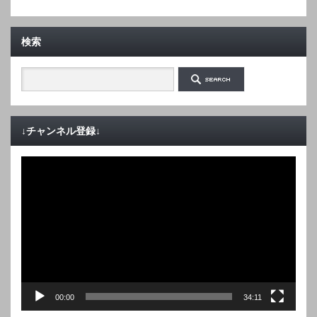
検索
↓チャンネル登録↓
動
画
プ
レ
ー
ヤ
ー
00:00
34:11