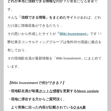
どれが本当に信頼できる情報なのか？
が重要になる要素で
す。
そんな
「信頼できる情報」をまとめたサイト
があれば、どれ
だけ楽に情報収集ができるだろう…
その思いから作成したサイトが
「
Wiki Investment
」
です！!
弊社東京コンサルティンググループは海外20カ国超に拠点を
有しており、
その現地駐在員が最新情報を「Wiki Investment」にまとめて
います。
【Wiki Investmentで何ができる？】
・現地駐在員が毎週
ホットな情報
を更新する
News update
・現地に滞在する方からご質問頂く、
より実務に沿った内容が記載されている
Q＆A集