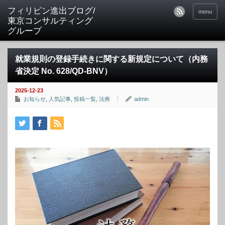
フィリピン進出ブログ/
menu
東京コンサルティング
グループ
就業規則の登録手続きに関する新規定について（内務
省決定 No. 628/QD-BNV）
2025-12-23
お知らせ
,
人気記事
,
投稿一覧
,
法務
admin