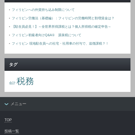
フィリピンへの外貨持ち込み制限について
フィリピン労働法（基礎編）：フィリピンの労働時間と割増賃金は？
【駐在員必見！】～全世界所得課税とは？個人所得税の確定申告～
フィリピン初級者向けQ&A① 源泉税について
フィリピン 現地駐在員への社宅・社用車の付与で、追徴課税？！
タグ
税務
会計
メニュー
TOP
投稿一覧