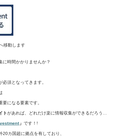
ージへ移動します
集に時間かかりませんか？
、
が必須となってきます。
は
重要になる要素です。
イト
があれば、どれだけ楽に情報収集ができるだろう…
nvestment
」
です！!
外20カ国超に拠点を有しており、