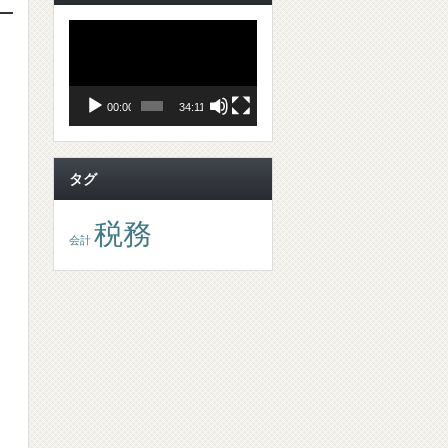
動
画
プ
レ
ー
ヤ
00:00
34:11
ー
タグ
税務
会計