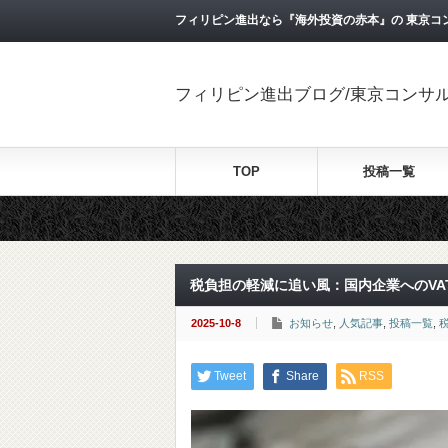
フィリピン進出なら『海外投資の赤本』の 東京コ
フィリピン進出ブログ/東京コンサ
TOP
投稿一覧
税負担の軽減に追い風：国内企業へのVA
2025-10-8
お知らせ
,
人気記事
,
投稿一覧
,
Tweet
Share
RSS