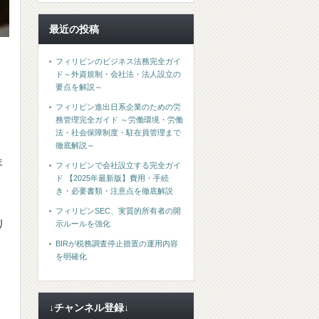
最近の投稿
フィリピンのビジネス法務完全ガイ
ド～外資規制・会社法・法人設立の
要点を解説～
フィリピン進出日系企業のための労
務管理完全ガイド ～労働環境・労働
法・社会保障制度・駐在員管理まで
徹底解説～
ま
フィリピンで会社設立する完全ガイ
ド 【2025年最新版】費用・手続
き・必要書類・注意点を徹底解説
フィリピンSEC、実質的所有者の開
リ
示ルールを強化
BIRが税務調査停止措置の運用内容
を明確化
↓チャンネル登録↓