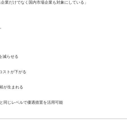
輸出企業だけでなく国内市場企業も対象にしている」
。
トを減らせる
入コストが下がる
余裕が生まれる
業と同じレベルで優遇措置を活用可能