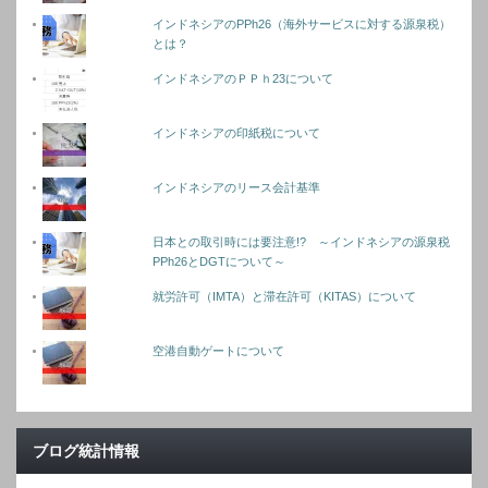
インドネシアのPPh26（海外サービスに対する源泉税）
とは？
インドネシアのＰＰｈ23について
インドネシアの印紙税について
インドネシアのリース会計基準
日本との取引時には要注意!? ～インドネシアの源泉税
PPh26とDGTについて～
就労許可（IMTA）と滞在許可（KITAS）について
空港自動ゲートについて
ブログ統計情報