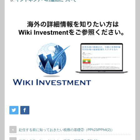
赴任する前に知っておきたい税務の基礎②（PPh23/PPh4(2)）