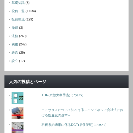
基礎知識
(8)
投稿一覧
(1,034)
投資環境
(129)
撤退
(3)
法務
(269)
税務
(242)
経営
(29)
設立
(17)
人気の投稿とページ
THR(宗教大祭手当)について
コミサリスについて知ろう①～インドネシア会社法にお
ける監査役の基本～
租税条約適用に係るDGT(居住証明)について