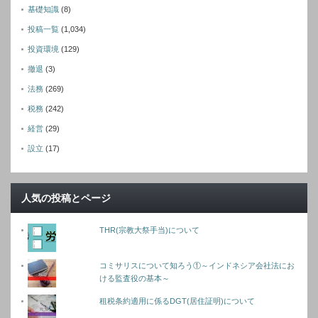
基礎知識
(8)
投稿一覧
(1,034)
投資環境
(129)
撤退
(3)
法務
(269)
税務
(242)
経営
(29)
設立
(17)
人気の投稿とページ
THR(宗教大祭手当)について
コミサリスについて知ろう①～インドネシア会社法にお
ける監査役の基本～
租税条約適用に係るDGT(居住証明)について